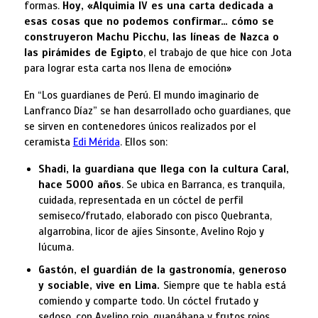
formas.
Hoy, «Alquimia IV es una carta dedicada a
esas cosas que no podemos confirmar… cómo se
construyeron Machu Picchu, las líneas de Nazca o
las pirámides de Egipto
, el trabajo de que hice con Jota
para lograr esta carta nos llena de emoción»
En “Los guardianes de Perú. El mundo imaginario de
Lanfranco Díaz” se han desarrollado ocho guardianes, que
se sirven en contenedores únicos realizados por el
ceramista
Edi Mérida
. Ellos son:
Shadi, la guardiana que llega con la cultura Caral,
hace 5000 años
. Se ubica en Barranca, es tranquila,
cuidada, representada en un cóctel de perfil
semiseco/frutado, elaborado con pisco Quebranta,
algarrobina, licor de ajíes Sinsonte, Avelino Rojo y
lúcuma.
Gastón, el guardián de la gastronomía, generoso
y sociable, vive en Lima.
Siempre que te habla está
comiendo y comparte todo. Un cóctel frutado y
sedoso, con Avelino rojo, guanábana y frutos rojos.