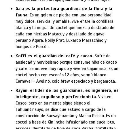
Gaia es la protectora guardiana de la flora y la
fauna.
Es un golem de piedra con una personalidad
muy dulce, servicial y amable, vive entre la cordillera
blanca y la negra. Un cóctel que mezcla destilado de
caña con hierbas Matacuy y destilado de agave
peruano Aqará, Noilly Prat, Luxardo Maraschino y
hongos de Porcón.
Koffi es el guardián del café y cacao.
Sufre de
ansiedad y nerviosismo porque consume nibs de cacao
y café, se mueve muy rápido y vive en Cajamarca. Es un
cóctel hecho con escocés 12 años, vermú blanco
Carnaval + Avelino, cold brew especiado y bergamota.
Raymi, el líder de los guardianes, es ingeniero, es
inteligente, orgulloso y perfeccionista.
Vive en
Cusco, pero en su mente sigue siendo el
Tahuantinsuyo, se dice que estuvo a cargo de la
construcción de Sacsayhuamán y Machu Picchu. Es un
cóctel a base de Gin Intira infusionado con eucalipto,
escocés, destilado de hoja de coca Pikcha, frutillada y