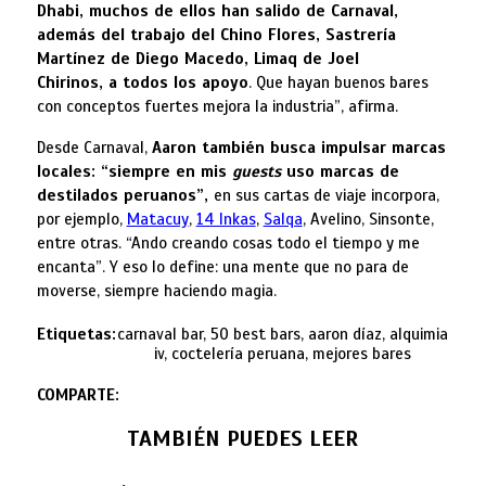
Dhabi, muchos de ellos han salido de Carnaval,
además del trabajo del Chino Flores, Sastrería
Martínez de Diego Macedo, Limaq de Joel
Chirinos, a todos los apoyo
. Que hayan buenos bares
con conceptos fuertes mejora la industria”, afirma.
Desde Carnaval,
Aaron también busca impulsar marcas
locales: “siempre en mis
guests
uso marcas de
destilados peruanos”,
en sus cartas de viaje incorpora,
por ejemplo,
Matacuy
,
14 Inkas
,
Salqa
, Avelino, Sinsonte,
entre otras. “Ando creando cosas todo el tiempo y me
encanta”. Y eso lo define: una mente que no para de
moverse, siempre haciendo magia.
Etiquetas:
carnaval bar, 50 best bars, aaron díaz, alquimia
iv, coctelería peruana, mejores bares
COMPARTE:
TAMBIÉN PUEDES LEER