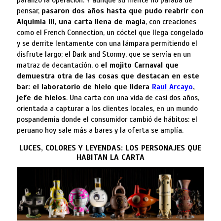
paralizó la operación. Y aunque su mente no paraba de
pensar,
pasaron dos años hasta que pudo reabrir con
Alquimia III, una carta llena de magia
, con creaciones
como el French Connection, un cóctel que llega congelado
y se derrite lentamente con una lámpara permitiendo el
disfrute largo; el Dark and Stormy, que se servía en un
matraz de decantación, o
el mojito Carnaval que
demuestra otra de las cosas que destacan en este
bar: el laboratorio de hielo que lidera
Raul Arcayo
,
jefe de hielos
. Una carta con una vida de casi dos años,
orientada a capturar a los clientes locales, en un mundo
pospandemia donde el consumidor cambió de hábitos: el
peruano hoy sale más a bares y la oferta se amplía.
LUCES, COLORES Y LEYENDAS: LOS PERSONAJES QUE
HABITAN LA CARTA