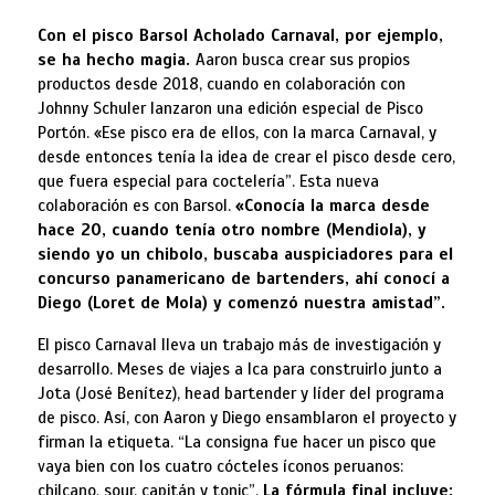
Con el pisco Barsol Acholado Carnaval, por ejemplo,
se ha hecho magia.
Aaron busca crear sus propios
productos desde 2018, cuando en colaboración con
Johnny Schuler lanzaron una edición especial de Pisco
Portón. «Ese pisco era de ellos, con la marca Carnaval, y
desde entonces tenía la idea de crear el pisco desde cero,
que fuera especial para coctelería”. Esta nueva
colaboración es con Barsol.
«Conocía la marca desde
hace 20, cuando tenía otro nombre (Mendiola), y
siendo yo un chibolo, buscaba auspiciadores para el
concurso panamericano de bartenders, ahí conocí a
Diego (Loret de Mola) y comenzó nuestra amistad”.
El pisco Carnaval lleva un trabajo más de investigación y
desarrollo. Meses de viajes a Ica para construirlo junto a
Jota (José Benítez), head bartender y líder del programa
de pisco. Así, con Aaron y Diego ensamblaron el proyecto y
firman la etiqueta. “La consigna fue hacer un pisco que
vaya bien con los cuatro cócteles íconos peruanos:
chilcano, sour, capitán y tonic”.
La fórmula final incluye: