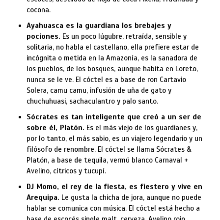
cocona.
Ayahuasca es la guardiana los brebajes y
pociones.
Es un poco lúgubre, retraída, sensible y
solitaria, no habla el castellano, ella prefiere estar de
incógnita o metida en la Amazonía, es la sanadora de
los pueblos, de los bosques, aunque habita en Loreto,
nunca se le ve. El cóctel es a base de ron Cartavio
Solera, camu camu, infusión de uña de gato y
chuchuhuasi, sachaculantro y palo santo.
Sócrates es tan inteligente que creó a un ser de
sobre él, Platón.
Es el más viejo de los guardianes y,
por lo tanto, el más sabio, es un viajero legendario y un
filósofo de renombre. El cóctel se llama Sócrates &
Platón, a base de tequila, vermú blanco Carnaval +
Avelino, cítricos y tucupí.
DJ Momo, el rey de la fiesta, es fiestero y vive en
Arequipa.
Le gusta la chicha de jora, aunque no puede
hablar se comunica con música. El cóctel está hecho a
base de escocés single malt, cerveza, Avelino rojo,