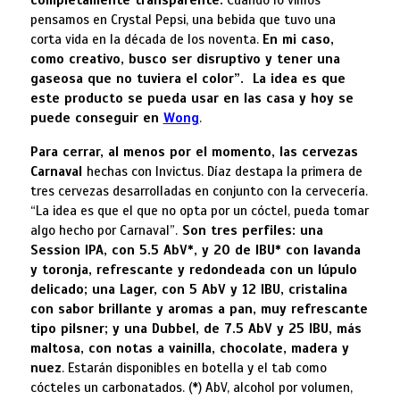
completamente transparente.
Cuando lo vimos
pensamos en Crystal Pepsi, una bebida que tuvo una
corta vida en la década de los noventa.
En mi caso,
como creativo, busco ser disruptivo y tener una
gaseosa que no tuviera el color”. La idea es que
este producto se pueda usar en las casa y hoy se
puede conseguir en
Wong
.
Para cerrar, al menos por el momento, las cervezas
Carnaval
hechas con Invictus. Díaz destapa la primera de
tres cervezas desarrolladas en conjunto con la cervecería.
“La idea es que el que no opta por un cóctel, pueda tomar
algo hecho por Carnaval”.
Son tres perfiles: una
Session IPA, con 5.5 AbV*, y 20 de IBU* con lavanda
y toronja, refrescante y redondeada con un lúpulo
delicado; una Lager, con 5 AbV y 12 IBU, cristalina
con sabor brillante y aromas a pan, muy refrescante
tipo pilsner; y una Dubbel, de 7.5 AbV y 25 IBU, más
maltosa, con notas a vainilla, chocolate, madera y
nuez
. Estarán disponibles en botella y el tab como
cócteles un carbonatados. (*) AbV, alcohol por volumen,