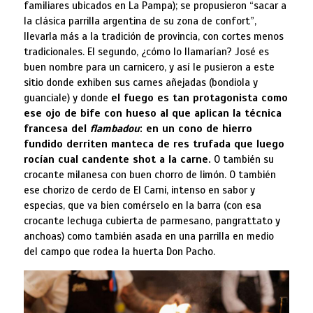
familiares ubicados en La Pampa); se propusieron “sacar a
la clásica parrilla argentina de su zona de confort”,
llevarla más a la tradición de provincia, con cortes menos
tradicionales. El segundo, ¿cómo lo llamarían? José es
buen nombre para un carnicero, y así le pusieron a este
sitio donde exhiben sus carnes añejadas (bondiola y
guanciale) y donde
el fuego es tan protagonista como
ese ojo de bife con hueso al que aplican la técnica
francesa del
flambadou
: en un cono de hierro
fundido derriten manteca de res trufada que luego
rocían cual candente shot a la carne.
O también su
crocante milanesa con buen chorro de limón. O también
ese chorizo de cerdo de El Carni, intenso en sabor y
especias, que va bien comérselo en la barra (con esa
crocante lechuga cubierta de parmesano, pangrattato y
anchoas) como también asada en una parrilla en medio
del campo que rodea la huerta Don Pacho.