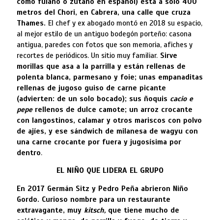
como fulano o zutano en español) está a solo 400
metros del Chori, en Cabrera, una calle que cruza
Thames.
El chef y ex abogado montó en 2018 su espacio,
al mejor estilo de un antiguo bodegón porteño: casona
antigua, paredes con fotos que son memoria, afiches y
recortes de periódicos. Un sitio muy familiar.
Sirve
morillas que asa a la parrilla y están rellenas de
polenta blanca, parmesano y foie; unas empanaditas
rellenas de jugoso guiso de carne picante
(advierten: de un solo bocado); sus ñoquis
cacio e
pepe
rellenos de dulce camote; un arroz crocante
con langostinos, calamar y otros mariscos con polvo
de ajíes, y ese sándwich de milanesa de wagyu con
una carne crocante por fuera y jugosísima por
dentro
.
EL NIÑO QUE LIDERA EL GRUPO
En 2017 Germán Sitz y Pedro Peña abrieron Niño
Gordo. Curioso nombre para un restaurante
extravagante, muy
kitsch,
que tiene mucho de