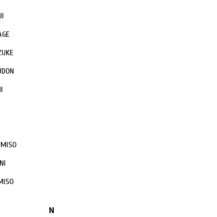
UI
AGE
ZUKE
UDON
I
 MISO
NI
MISO
N