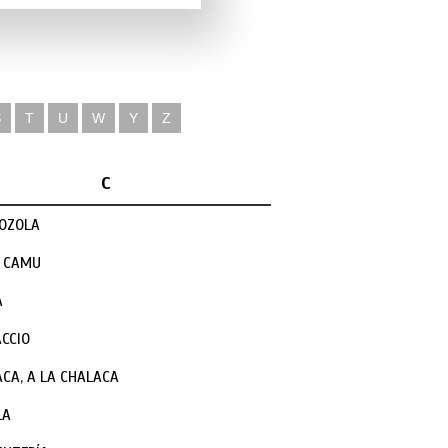
S
T
U
W
Y
Z
C
OZOLA
 CAMU
A
CCIO
CA, A LA CHALACA
LA