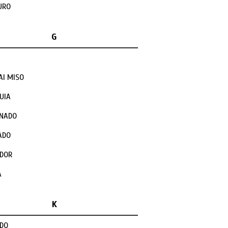
URO
G
AI MISO
UIA
INADO
ADO
ADOR
A
K
DO