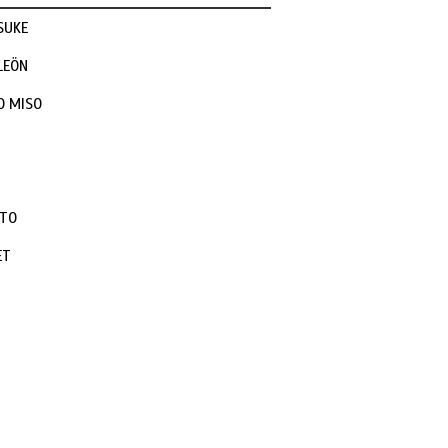
SUKE
LEÖN
O MISO
I
ATO
ET