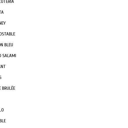
CUTERÍA
TA
NEY
OSTABLE
N BLEU
O SALAMI
ANT
S
 BRULËE
LO
BLE