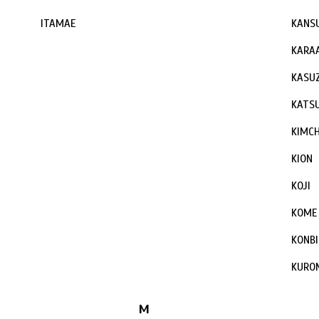
ITAMAE
KANS
KARA
KASU
KATS
KIMCH
KION
KOJI
KOME
KONBI
KURO
M