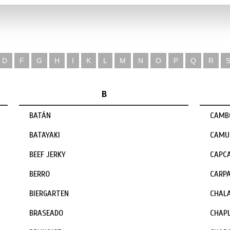
D
F
G
H
I
K
L
M
N
O
P
Q
R
B
BATÁN
CAMB
BATAYAKI
CAMU
BEEF JERKY
CAPC
BERRO
CARPA
BIERGARTEN
CHALA
BRASEADO
CHAP