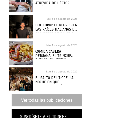
ATREVIDA DE HÉCTOR
SOLÍS
Mié 5 de agosto de 2026
DUE TORRI: EL REGRESO A
LAS RAÍCES ITALIANAS DE
FRANCESCO DE SANCTIS
Mar 4 de agosto de 2026
COMIDA CASERA
PERUANA: EL TRINCHE
PUBLICA UN NUEVO
RECETARIO, ¿DÓNDE
COMPRARLO?
Lun 3 de agosto de 2026
EL SALTO DEL TIGRE: LA
NOCHE EN QUE
SINGAPUR LLEGÓ A LA
MAR
Ver todas las publicaciones
SUSCRÍBETE A EL TRINCHE