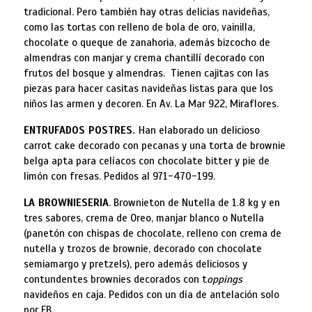
tradicional. Pero también hay otras delicias navideñas,
como las tortas con relleno de bola de oro, vainilla,
chocolate o queque de zanahoria, además bizcocho de
almendras con manjar y crema chantillí decorado con
frutos del bosque y almendras. Tienen cajitas con las
piezas para hacer casitas navideñas listas para que los
niños las armen y decoren. En Av. La Mar 922, Miraflores.
ENTRUFADOS POSTRES.
Han elaborado un delicioso
carrot cake decorado con pecanas y una torta de brownie
belga apta para celíacos con chocolate bitter y pie de
limón con fresas. Pedidos al 971-470-199.
LA BROWNIESERIA
. Brownieton de Nutella de 1.8 kg y en
tres sabores, crema de Oreo, manjar blanco o Nutella
(panetón con chispas de chocolate, relleno con crema de
nutella y trozos de brownie, decorado con chocolate
semiamargo y pretzels), pero además deliciosos y
contundentes brownies decorados con t
oppings
navideños en caja. Pedidos con un día de antelación solo
por FB.