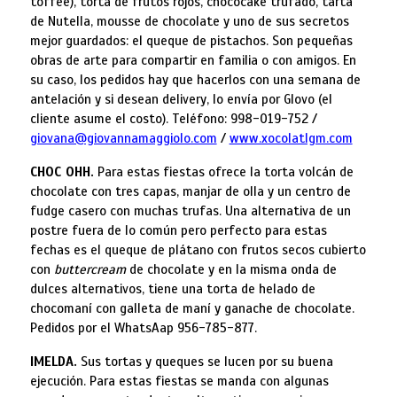
toffee), torta de frutos rojos, chococake trufado, tarta
de Nutella, mousse de chocolate y uno de sus secretos
mejor guardados: el queque de pistachos. Son pequeñas
obras de arte para compartir en familia o con amigos. En
su caso, los pedidos hay que hacerlos con una semana de
antelación y si desean delivery, lo envía por Glovo (el
cliente asume el costo). Teléfono: 998-019-752 /
giovana@giovannamaggiolo.com
/
www.xocolatlgm.com
CHOC OHH.
Para estas fiestas ofrece la torta volcán de
chocolate con tres capas, manjar de olla y un centro de
fudge casero con muchas trufas. Una alternativa de un
postre fuera de lo común pero perfecto para estas
fechas es el queque de plátano con frutos secos cubierto
con
buttercream
de chocolate y en la misma onda de
dulces alternativos, tiene una torta de helado de
chocomaní con galleta de maní y ganache de chocolate.
Pedidos por el WhatsAap 956-785-877.
IMELDA.
Sus tortas y queques se lucen por su buena
ejecución. Para estas fiestas se manda con algunas