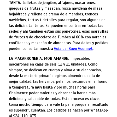
TANTA.
Galletas de jengibre, alfajores, macarrones,
queques de frutas y mazapán, rosca navideña de masa
hojaldrada y rellena de crema de almendras, troncos
navideños, tartas t detalles para regalar, son algunas de
las delicias tanteras. Se pueden encontrar en todas las
sedes y ahí también están sus panetones, esas maravillas
de frutos y de chocolate de Tumbes al 60% con naranjas
confitadas y mazapán de almendras. Para datos y pedidos
pueden consultar nuestra
Guía del Buen Gourmet
.
LA MACARRONERÍA. MON AMANDE.
Impecables
macarrones en cajas de seis, 12 y 21 unidades. Como
siempre, se dedican en cuerpo y alma a su elaboración,
desde la materia prima: “elegimos almendras de la de
mejor calidad, las hervimos, pelamos, secamos en el horno
a temperatura muy bajita y por muchas horas para
finalmente poder molerlas y obtener la harina más
deliciosa y saludable de todas. Este proceso es clave,
toma mucho tiempo pero vale la pena porque el resultado
es superior”, cuentan. Los pedidos se hacen por WhatsApp
al 924-110-073.