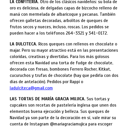
LA CONFITERÍA.
Otro de los clásicos navideños: su bola de
oro es deliciosa, de delgadas capas de bizcocho relleno de
maná con mermelada de albaricoque y pecanas. También
ofrecen galletas decoradas, arbolitos de queques de
frutos secos y nueces, incluso, roscas. Los pedidos se
pueden hacer a los teléfonos 264-3321 y 341-0172.
LA DULCITECA.
Ricos queques con rellenos en chocolate o
majar. Pero su mayor atractivo está en las presentaciones
coloridas, creativas y divertidas. Para los más golosos
ofrecen esta Navidad una torta de fudge de chocolate,
decorada con fresas, bombones Ferrero Rocher, Kitkat,
cucuruchos y trufas de chocolate (hay que pedirla con dos
días de antelación). Pedidos por Rappi o
ladulciteca@gmail.com
LAS TORTAS DE MARÍA GRACIA MUJICA.
Sus tortas y
cupcakes son recetas de pastelería inglesa que unen dos
elementos buena ejecución y belleza. Sus queques de
Navidad ya son parte de la decoración en sí, vale mirar su
cuenta de Instagram @mariagraciamujica para escoger