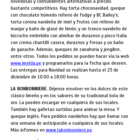
novedosas y contundentes alternativas a precios
bastante competitivos. Hay torta choconavidad, queque
con chocolate húmedo relleno de fudge y BC Bailey’s;
torta corona navideña de miel y frutos con relleno de
manjar y baño de glasé de limón; y un tronco navideño de
bizcocho embebido con almíbar de duraznos y pisco Italia
con crema chantillí casera, duraznos y fresas y un baño
de ganache. Además, queques de zanahoria y jengibre,
entre otros. Todos los pedidos se pueden hacer vía la web
www.imelda.pe
y programarlos para la fecha que deseen.
Las entregas para Navidad se realizan hasta el 23 de
diciembre de 10:00 a 18:00 horas.
LA BONBONNIERE.
Déjense envolver en los dulces de este
clásico limeño y en los sabores de su tradicional bola de
oro. La pueden encargar en cualquiera de sus locales.
También hay galletas surtidas para animar la mesa. Y
queque inglés. Para pedidos navideños hay que llamar con
una semana de anticipación a cualquiera de sus locales.
Más informes en
www.labonbonniere.pe
.