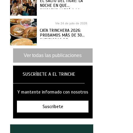
EL SALTO DEL TIGRE: LA
NOCHE EN QUE
SINGAPUR LLEGÓ A LA
MAR
Vie 24 de julio de 2026
CATA TRINCHERA 2026:
PROBAMOS MÁS DE 30
BUTIFARRAS DE
SANGUCHERÍAS Y CAFÉS
DE ANTAÑO PARA ELEGIR
LAS MEJORES
Ver todas las publicaciones
SUSCRÍBETE A EL TRINCHE
Y mantente informado con nosotros
Suscríbete