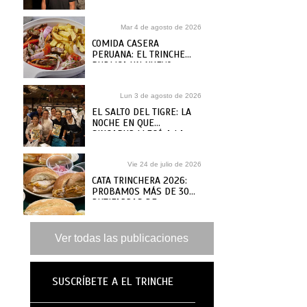
Mar 4 de agosto de 2026
COMIDA CASERA
PERUANA: EL TRINCHE
PUBLICA UN NUEVO
RECETARIO, ¿DÓNDE
COMPRARLO?
Lun 3 de agosto de 2026
EL SALTO DEL TIGRE: LA
NOCHE EN QUE
SINGAPUR LLEGÓ A LA
MAR
Vie 24 de julio de 2026
CATA TRINCHERA 2026:
PROBAMOS MÁS DE 30
BUTIFARRAS DE
SANGUCHERÍAS Y CAFÉS
DE ANTAÑO PARA ELEGIR
LAS MEJORES
Ver todas las publicaciones
SUSCRÍBETE A EL TRINCHE