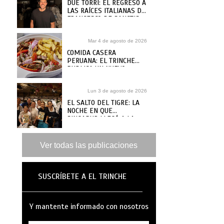
DUE TORRI: EL REGRESO A
LAS RAÍCES ITALIANAS DE
FRANCESCO DE SANCTIS
Mar 4 de agosto de 2026
COMIDA CASERA
PERUANA: EL TRINCHE
PUBLICA UN NUEVO
RECETARIO, ¿DÓNDE
COMPRARLO?
Lun 3 de agosto de 2026
EL SALTO DEL TIGRE: LA
NOCHE EN QUE
SINGAPUR LLEGÓ A LA
MAR
Ver todas las publicaciones
SUSCRÍBETE A EL TRINCHE
Y mantente informado con nosotros