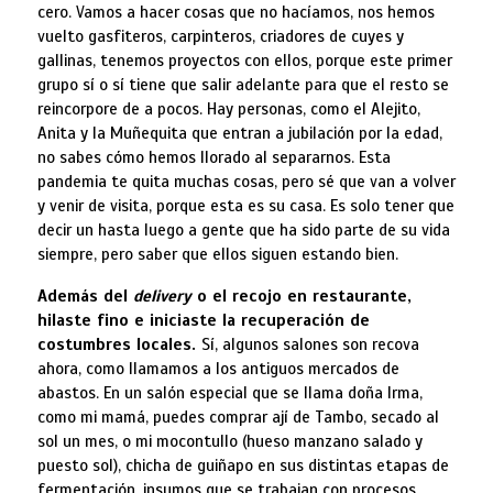
cero. Vamos a hacer cosas que no hacíamos, nos hemos
vuelto gasfiteros, carpinteros, criadores de cuyes y
gallinas, tenemos proyectos con ellos, porque este primer
grupo sí o sí tiene que salir adelante para que el resto se
reincorpore de a pocos. Hay personas, como el Alejito,
Anita y la Muñequita que entran a jubilación por la edad,
no sabes cómo hemos llorado al separarnos. Esta
pandemia te quita muchas cosas, pero sé que van a volver
y venir de visita, porque esta es su casa. Es solo tener que
decir un hasta luego a gente que ha sido parte de su vida
siempre, pero saber que ellos siguen estando bien.
Además del
delivery
o el recojo en restaurante,
hilaste fino e iniciaste la recuperación de
costumbres locales.
Sí, algunos salones son recova
ahora, como llamamos a los antiguos mercados de
abastos. En un salón especial que se llama doña Irma,
como mi mamá, puedes comprar ají de Tambo, secado al
sol un mes, o mi mocontullo (hueso manzano salado y
puesto sol), chicha de guiñapo en sus distintas etapas de
fermentación, insumos que se trabajan con procesos