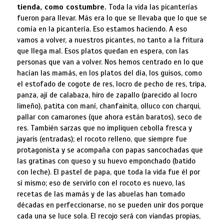
tienda, como costumbre.
Toda la vida las picanterías
fueron para llevar. Más era lo que se llevaba que lo que se
comía en la picantería. Eso estamos haciendo. A eso
vamos a volver, a nuestros picantes, no tanto a la fritura
que llega mal. Esos platos quedan en espera, con las
personas que van a volver. Nos hemos centrado en lo que
hacían las mamás, en los platos del día, los guisos, como
el estofado de cogote de res, locro de pecho de res, tripa,
panza, ají de calabaza, hiro de zapallo (parecido al locro
limeño), patita con maní, chanfainita, olluco con charqui,
pallar con camarones (que ahora están baratos), seco de
res. También sarzas que no impliquen cebolla fresca y
jayaris (entradas); el rocoto relleno, que siempre fue
protagonista y se acompaña con papas sancochadas que
las gratinas con queso y su huevo emponchado (batido
con leche). El pastel de papa, que toda la vida fue él por
sí mismo; eso de servirlo con el rocoto es nuevo, las
recetas de las mamás y de las abuelas han tomado
décadas en perfeccionarse, no se pueden unir dos porque
cada una se luce sola. El recojo será con viandas propias,