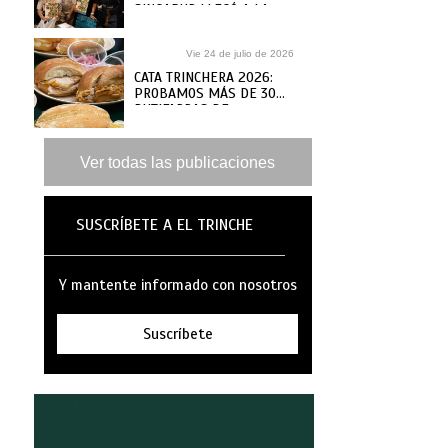
SINGAPUR LLEGÓ A LA
MAR
Vie 24 de julio de 2026
CATA TRINCHERA 2026:
PROBAMOS MÁS DE 30
BUTIFARRAS DE
SANGUCHERÍAS Y CAFÉS
DE ANTAÑO PARA ELEGIR
LAS MEJORES
Ver todas las publicaciones
SUSCRÍBETE A EL TRINCHE
Y mantente informado con nosotros
Suscríbete