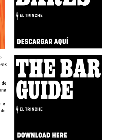
n
ores
l de
 una
a y
 de