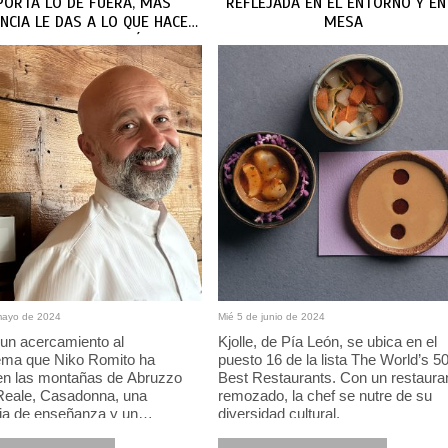
PORTA LO DE FUERA, MÁS
REFLEJADA EN EL ENTORNO Y EN
NCIA LE DAS A LO QUE HACES
MESA
 A LA COCINA TAMBIÉN”
mayo de 2024
Mié 5 de junio de 2024
 un acercamiento al
Kjolle, de Pía León, se ubica en el
ema que Niko Romito ha
puesto 16 de la lista The World’s 5
en las montañas de Abruzzo
Best Restaurants. Con un restaura
: Reale, Casadonna, una
remozado, la chef se nutre de su
a de enseñanza y un
diversidad cultural.
rio que busca impactar en su