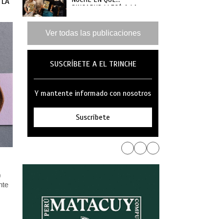
 LA
SINGAPUR LLEGÓ A LA
MAR
Ver todas las publicaciones
SUSCRÍBETE A EL TRINCHE
Y mantente informado con nosotros
Suscríbete
0
nte