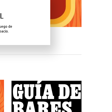
L
luego de
pacio.