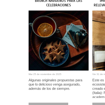
BRUNCH NAVIDEÑOS PARA LAS
IM
CELEBRACIONES
RELEVA
Y
Mar 25 de noviembre de 2025
Vie 31 de 
Algunas originales propuestas para
Este es
que lo delicioso venga asegurado,
ecosist
además de los de siempre.
creado 
(Italia)
academi
laborato