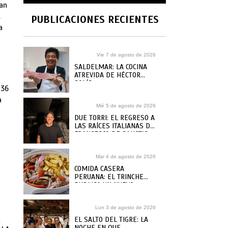
dan
.
PUBLICACIONES RECIENTES
a
Vie 7 de agosto de 2026
SALDELMAR: LA COCINA
ATREVIDA DE HÉCTOR
SOLÍS
 36
a
Mié 5 de agosto de 2026
DUE TORRI: EL REGRESO A
LAS RAÍCES ITALIANAS DE
FRANCESCO DE SANCTIS
Mar 4 de agosto de 2026
COMIDA CASERA
PERUANA: EL TRINCHE
PUBLICA UN NUEVO
RECETARIO, ¿DÓNDE
COMPRARLO?
Lun 3 de agosto de 2026
EL SALTO DEL TIGRE: LA
NOCHE EN QUE