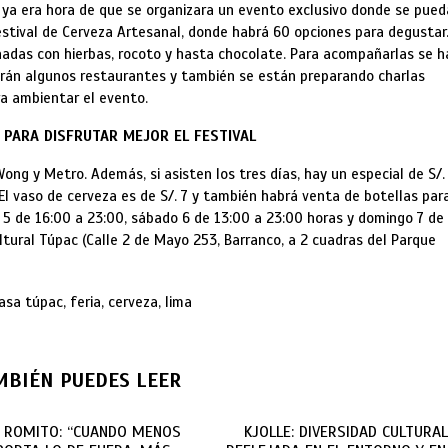
 ya era hora de que se organizara un evento exclusivo donde se pue
estival de Cerveza Artesanal, donde habrá 60 opciones para degustar
ionadas con hierbas, rocoto y hasta chocolate. Para acompañarlas se h
rán algunos restaurantes y también se están preparando charlas
ra ambientar el evento.
 PARA DISFRUTAR MEJOR EL FESTIVAL
Wong y Metro. Además, si asisten los tres días, hay un especial de S/.
 El vaso de cerveza es de S/. 7 y también habrá venta de botellas par
nes 5 de 16:00 a 23:00, sábado 6 de 13:00 a 23:00 horas y domingo 7 de
ltural Túpac (Calle 2 de Mayo 253, Barranco, a 2 cuadras del Parque
asa túpac, feria, cerveza, lima
MBIÉN PUEDES LEER
O ROMITO: “CUANDO MENOS
KJOLLE: DIVERSIDAD CULTURAL