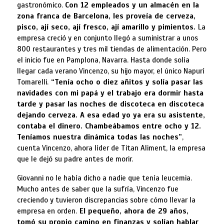
gastronómico.
Con 12 empleados y un almacén en la
zona franca de Barcelona, les proveía de cerveza,
pisco, ají seco, ají fresco, ají amarillo y pimientos.
La
empresa creció y en conjunto llegó a suministrar a unos
800 restaurantes y tres mil tiendas de alimentación. Pero
el inicio fue en Pamplona, Navarra. Hasta donde solía
llegar cada verano Vincenzo, su hijo mayor, el único Napurí
Tomarelli.
“Tenía ocho o diez añitos y solía pasar las
navidades con mi papá y el trabajo era dormir hasta
tarde y pasar las noches de discoteca en discoteca
dejando cerveza. A esa edad yo ya era su asistente,
contaba el dinero. Chambeábamos entre ocho y 12.
Teníamos nuestra dinámica todas las noches”
,
cuenta Vincenzo, ahora líder de Titan Aliment, la empresa
que le dejó su padre antes de morir.
Giovanni no le había dicho a nadie que tenía leucemia.
Mucho antes de saber que la sufría, Vincenzo fue
creciendo y tuvieron discrepancias sobre cómo llevar la
empresa en orden.
El pequeño, ahora de 29 años,
tomó su propio camino en finanzas y solían hablar