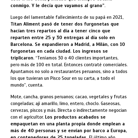
conmigo. Y le decía que vayamos al grano”
.
Luego del lamentable fallecimiento de su papá en 2021,
Titan Aliment pasó de tener dos furgonetas que
hacían tres repartos al día a tener cinco que
reparten entre 25 y 30 entregas al día solo en
Barcelona. Se expandieron a Madrid, a Milán, con 10
furgonetas en cada ciudad. Los ingresos se
triplicaron
. “Teníamos 30 o 40 clientes importantes,
pero más de 100 en total. Entonces contraté comerciales.
Apuntamos no solo a restaurantes peruanos, sino a todos
los que tuvieran un Pisco Sour en su carta, a todo el
mundo”, cuenta.
Mote, cancha, granos peruanos; cacao, vegetales y frutas
congeladas; ají amarillo, limo, entero, choclo. Gaseosas,
cervezas, piscos y más. Directa o indirectamente negocian
con el agricultor.
Los productos acabados se
empaquetan en una planta propia donde emplean a
más de 40 personas y se envían por barco a Europa,
en contenedores de 25 toneladas.
El último año,