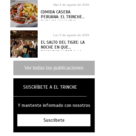
Mar 4 de agosto de 2026
COMIDA CASERA
PERUANA: EL TRINCHE
PUBLICA UN NUEVO
RECETARIO, ¿DÓNDE
COMPRARLO?
Lun 3 de agosto de 2026
EL SALTO DEL TIGRE: LA
NOCHE EN QUE
SINGAPUR LLEGÓ A LA
MAR
Ver todas las publicaciones
SUSCRÍBETE A EL TRINCHE
Y mantente informado con nosotros
Suscríbete