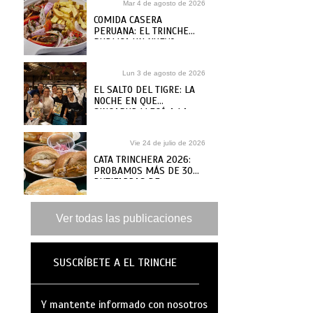
Mar 4 de agosto de 2026
COMIDA CASERA
PERUANA: EL TRINCHE
PUBLICA UN NUEVO
RECETARIO, ¿DÓNDE
COMPRARLO?
Lun 3 de agosto de 2026
EL SALTO DEL TIGRE: LA
NOCHE EN QUE
SINGAPUR LLEGÓ A LA
MAR
Vie 24 de julio de 2026
CATA TRINCHERA 2026:
PROBAMOS MÁS DE 30
BUTIFARRAS DE
SANGUCHERÍAS Y CAFÉS
DE ANTAÑO PARA ELEGIR
LAS MEJORES
Ver todas las publicaciones
SUSCRÍBETE A EL TRINCHE
Y mantente informado con nosotros