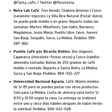
@Tasta_cafe, / Twitter @fincatasta.
Neira Lab Café.
Tres blends: Chabela (intenso ) Cusco
(caramelo-especies ) y Villa Rica Natural (frutal-dulce).
Se puede pedir molido o en grano. Reparto todas las
semanas. Martes: Miraflores, San Isidro, Barranco,
Magdalena, Jesús María, Pueblo Libre, Lince. Jueves:
San Borja, Surquillo, Surco, La Molina. Pedidos: 999-
087-862.
Pueblo Café por Ricardo Robles
. Dos orígenes:
Cajamarca (chocolate-frutos secos) y Cusco (vainilla-
almendra tostada). Bolsas de 250 gramos de café
molido o tostado. Reparto a Santa Anita, La Molina,
Surco y San Borja. Pedidos: 984-332-227.
Universidad Nacional Agraria.
Café. Monto mínimo
de S/ 85 pero se pueden juntar con otros productos.
Solo para La Molina. Costo de
delivery
varía entre S/
8.50 y 16.50 según la zona. La entrega se realizará
entre uno y cinco días hábiles después de haber hecho
la solicitud. Pedidos: 948-022-028.