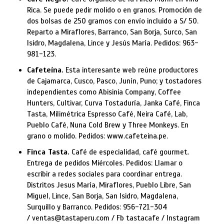
Rica. Se puede pedir molido o en granos. Promoción de
dos bolsas de 250 gramos con envío incluido a S/ 50.
Reparto a Miraflores, Barranco, San Borja, Surco, San
Isidro, Magdalena, Lince y Jesús María. Pedidos: 963-
981-123.
Cafeteína.
Esta interesante web reúne productores
de Cajamarca, Cusco, Pasco, Junín, Puno; y tostadores
independientes como Abisinia Company, Coffee
Hunters, Cultivar, Curva Tostaduría, Janka Café, Finca
Tasta, Milimétrica Espresso Café, Neira Café, Lab,
Pueblo Café, Nuna Cold Brew y Three Monkeys. En
grano o molido. Pedidos: www.cafeteina.pe.
Finca Tasta.
Café de especialidad, café gourmet.
Entrega de pedidos Miércoles. Pedidos: Llamar o
escribir a redes sociales para coordinar entrega.
Distritos Jesus María, Miraflores, Pueblo Libre, San
Miguel, Lince, San Borja, San Isidro, Magdalena,
Surquillo y Barranco. Pedidos: 956-721-304
/
ventas@tastaperu.com
/ Fb tastacafe / Instagram