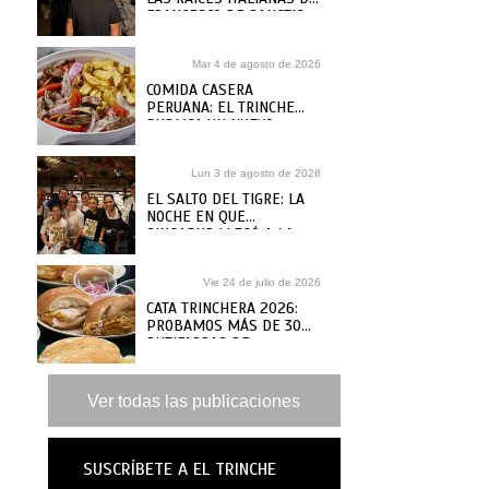
FRANCESCO DE SANCTIS
Mar 4 de agosto de 2026
COMIDA CASERA
PERUANA: EL TRINCHE
PUBLICA UN NUEVO
RECETARIO, ¿DÓNDE
COMPRARLO?
Lun 3 de agosto de 2026
EL SALTO DEL TIGRE: LA
NOCHE EN QUE
SINGAPUR LLEGÓ A LA
MAR
Vie 24 de julio de 2026
CATA TRINCHERA 2026:
PROBAMOS MÁS DE 30
BUTIFARRAS DE
SANGUCHERÍAS Y CAFÉS
DE ANTAÑO PARA ELEGIR
LAS MEJORES
Ver todas las publicaciones
SUSCRÍBETE A EL TRINCHE