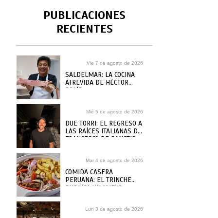
PUBLICACIONES
RECIENTES
Vie 7 de agosto de 2026
SALDELMAR: LA COCINA
ATREVIDA DE HÉCTOR
SOLÍS
Mié 5 de agosto de 2026
DUE TORRI: EL REGRESO A
LAS RAÍCES ITALIANAS DE
FRANCESCO DE SANCTIS
Mar 4 de agosto de 2026
COMIDA CASERA
PERUANA: EL TRINCHE
PUBLICA UN NUEVO
RECETARIO, ¿DÓNDE
COMPRARLO?
Lun 3 de agosto de 2026