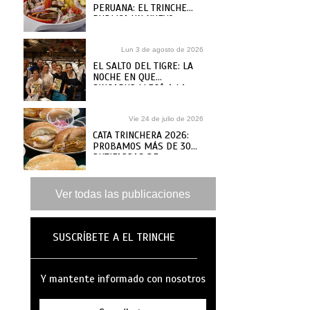
PERUANA: EL TRINCHE
PUBLICA UN NUEVO
RECETARIO, ¿DÓNDE
COMPRARLO?
Lun 3 de agosto de 2026
EL SALTO DEL TIGRE: LA
NOCHE EN QUE
SINGAPUR LLEGÓ A LA
MAR
Vie 24 de julio de 2026
CATA TRINCHERA 2026:
PROBAMOS MÁS DE 30
BUTIFARRAS DE
SANGUCHERÍAS Y CAFÉS
DE ANTAÑO PARA ELEGIR
LAS MEJORES
Ver todas las publicaciones
SUSCRÍBETE A EL TRINCHE
Y mantente informado con nosotros