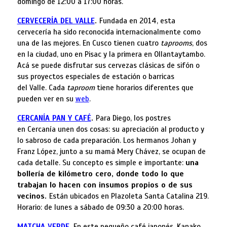
domingo de 12:00 a 17:00 horas.
CERVECERÍA DEL VALLE
.
Fundada en 2014, esta
cervecería ha sido reconocida internacionalmente como
una de las mejores. En Cusco tienen cuatro
taprooms
, dos
en la ciudad, uno en Pisac y la primera en Ollantaytambo.
Acá se puede disfrutar sus cervezas clásicas de sifón o
sus proyectos especiales de estación o barricas
del Valle. Cada
taproom
tiene horarios diferentes que
pueden ver en su
web
.
CERCANÍA PAN Y CAFÉ
.
Para Diego, los postres
en Cercanía unen dos cosas: su apreciación al producto y
lo sabroso de cada preparación. Los hermanos Johan y
Franz López, junto a su mamá Mery Chávez, se ocupan de
cada detalle. Su concepto es simple e importante:
una
bollería de kilómetro cero, donde todo lo que
trabajan lo hacen con insumos propios o de sus
vecinos
.
Están ubicados en Plazoleta Santa Catalina 219.
Horario: de lunes a sábado de 09:30 a 20:00 horas.
MATCHA VERDE
.
En este pequeño café japonés, Kanako