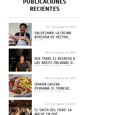
PUBLICACIONES
RECIENTES
Vie 7 de agosto de 2026
SALDELMAR: LA COCINA
ATREVIDA DE HÉCTOR
SOLÍS
Mié 5 de agosto de 2026
DUE TORRI: EL REGRESO A
LAS RAÍCES ITALIANAS DE
FRANCESCO DE SANCTIS
Mar 4 de agosto de 2026
COMIDA CASERA
PERUANA: EL TRINCHE
PUBLICA UN NUEVO
RECETARIO, ¿DÓNDE
COMPRARLO?
Lun 3 de agosto de 2026
EL SALTO DEL TIGRE: LA
NOCHE EN QUE