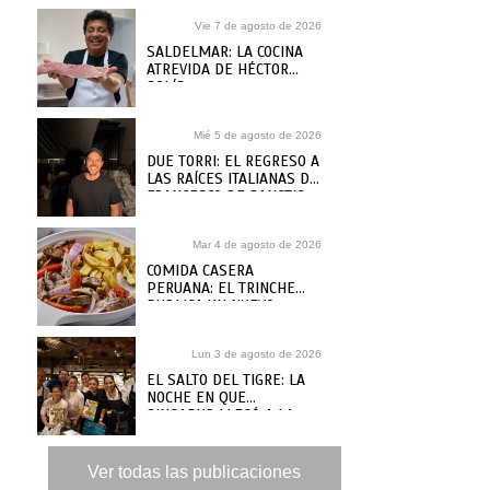
Vie 7 de agosto de 2026
SALDELMAR: LA COCINA
ATREVIDA DE HÉCTOR
SOLÍS
Mié 5 de agosto de 2026
DUE TORRI: EL REGRESO A
LAS RAÍCES ITALIANAS DE
FRANCESCO DE SANCTIS
Mar 4 de agosto de 2026
COMIDA CASERA
PERUANA: EL TRINCHE
PUBLICA UN NUEVO
RECETARIO, ¿DÓNDE
COMPRARLO?
Lun 3 de agosto de 2026
EL SALTO DEL TIGRE: LA
NOCHE EN QUE
SINGAPUR LLEGÓ A LA
MAR
Ver todas las publicaciones