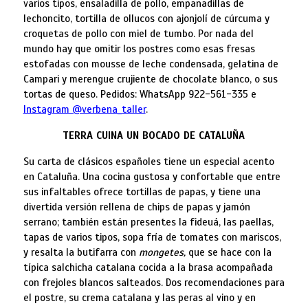
varios tipos, ensaladilla de pollo, empanadillas de
lechoncito, tortilla de ollucos con ajonjolí de cúrcuma y
croquetas de pollo con miel de tumbo. Por nada del
mundo hay que omitir los postres como esas fresas
estofadas con mousse de leche condensada, gelatina de
Campari y merengue crujiente de chocolate blanco, o sus
tortas de queso. Pedidos: WhatsApp 922-561-335 e
Instagram @verbena_taller
.
TERRA CUINA UN BOCADO DE CATALUÑA
Su carta de clásicos españoles tiene un especial acento
en Cataluña. Una cocina gustosa y confortable que entre
sus infaltables ofrece tortillas de papas, y tiene una
divertida versión rellena de chips de papas y jamón
serrano; también están presentes la fideuá, las paellas,
tapas de varios tipos, sopa fría de tomates con mariscos,
y resalta la butifarra con
mongetes,
que se hace con la
típica salchicha catalana cocida a la brasa acompañada
con frejoles blancos salteados. Dos recomendaciones para
el postre, su crema catalana y las peras al vino y en