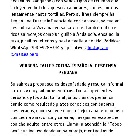
bocadillos (sánguches) con varios tipos de rellenos que
incluyen embutidos, quesos, calamares, carnes cocidas
lentamente hasta tortillas. Pero su línea siempre ha
tenido una fuerte influencia de cocina vasca, se cuelan
pescado a la Vizcaína, en salsa verde. También ofrecen
ricos salmorejos como un guiño a Andalucía, ensaladilla
rusa, piquillos rellenos y hasta paella a pedido. Pedidos:
WhatsApp 990-928-394 y aplicativos.
Instagram
@maitea.peru
.
VERBENA TALLER COCINA ESPAÑOLA, DESPENSA
PERUANA
Su sabrosa propuesta es desenfadada y resulta informal
a ratos y muy solemne en otros. Toma ingredientes
peruanos y los adaptan a algunos clásicos peruanos,
dando como resultado platos conocidos con sabores
inesperados, como sucede con su frejol caballero meloso
con cecina amazónica y calamar, navajas en escabeche
con chalaquita, entre otros. Llama la atención la “Tapeo
Box” que incluye desde un salmorejo, montaditos de