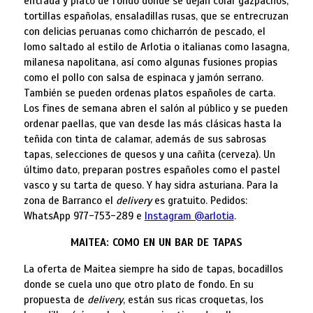
entrada y plato de fondo donde se dejan colar gazpachos,
tortillas españolas, ensaladillas rusas, que se entrecruzan
con delicias peruanas como chicharrón de pescado, el
lomo saltado al estilo de Arlotia o italianas como lasagna,
milanesa napolitana, así como algunas fusiones propias
como el pollo con salsa de espinaca y jamón serrano.
También se pueden ordenas platos españoles de carta.
Los fines de semana abren el salón al público y se pueden
ordenar paellas, que van desde las más clásicas hasta la
teñida con tinta de calamar, además de sus sabrosas
tapas, selecciones de quesos y una cañita (cerveza). Un
último dato, preparan postres españoles como el pastel
vasco y su tarta de queso. Y hay sidra asturiana. Para la
zona de Barranco el
delivery
es gratuito. Pedidos:
WhatsApp 977-753-289 e
Instagram @arlotia
.
MAITEA: COMO EN UN BAR DE TAPAS
La oferta de Maitea siempre ha sido de tapas, bocadillos
donde se cuela uno que otro plato de fondo. En su
propuesta de
delivery
, están sus ricas croquetas, los