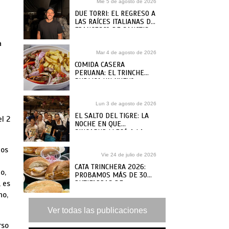
Mié 5 de agosto de 2026
DUE TORRI: EL REGRESO A
LAS RAÍCES ITALIANAS DE
FRANCESCO DE SANCTIS
a
Mar 4 de agosto de 2026
COMIDA CASERA
PERUANA: EL TRINCHE
PUBLICA UN NUEVO
RECETARIO, ¿DÓNDE
COMPRARLO?
Lun 3 de agosto de 2026
EL SALTO DEL TIGRE: LA
el 2
NOCHE EN QUE
SINGAPUR LLEGÓ A LA
MAR
dos
Vie 24 de julio de 2026
CATA TRINCHERA 2026:
o,
PROBAMOS MÁS DE 30
, es
BUTIFARRAS DE
SANGUCHERÍAS Y CAFÉS
no,
DE ANTAÑO PARA ELEGIR
LAS MEJORES
Ver todas las publicaciones
rso