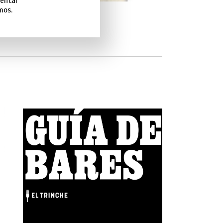
sentar
mos.