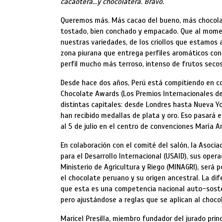
cacaotera…y chocolatera. Bravo.
Queremos más. Más cacao del bueno, más chocolate
tostado, bien conchado y empacado. Que al moment
nuestras variedades, de los criollos que estamos a
zona piurana que entrega perfiles aromáticos co
perfil mucho más terroso, intenso de frutos secos
Desde hace dos años, Perú está compitiendo en co
Chocolate Awards (Los Premios Internacionales de
distintas capitales: desde Londres hasta Nueva 
han recibido medallas de plata y oro. Eso pasará e
al 5 de julio en el centro de convenciones María A
En colaboración con el comité del salón, la Asoci
para el Desarrollo Internacional (USAID), sus oper
Ministerio de Agricultura y Riego (MINAGRI), será p
el chocolate peruano y su origen ancestral. La dif
que esta es una competencia nacional auto-sosteni
pero ajustándose a reglas que se aplican al chocol
Maricel Presilla, miembro fundador del jurado pri