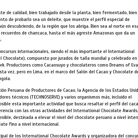
 de calidad, bien trabajado desde la planta, bien fermentado, bien
o de probarlo sea un deleite, que muestre el perfil especial de
ún descubriendo, de la región que los abriga. Bien sea al norte en es
n recuerdos de chancaca, hasta el más agreste Amazonas que da un
.
ncursos internacionales, siendo el más importante el International
l Chocolate), compuesto por jurados de talla mundial y celebrado en
York. Productores como Cacaosuyo y chocolateros como Dreams of Eva
sta vez, pero en Lima, en el marco del Salón del Cacao y Chocolate d
ngola.
ación Peruana de Productores de Cacao, la Agencia de los Estados Uni
adores técnicos (TECHNOSERVE) y varios organismos más, incluido el
osible esta importante actividad que busca resaltar el perfil del caca
erencia con las otras actividades del International Chocolate Awards
ble, destinada a elevar el nivel del chocolate peruano a nivel inter
ate fino a nivel internacional.
ncipal de los International Chocolate Awards y organizadora del concu