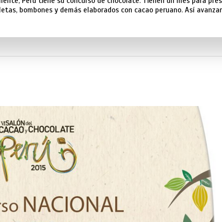
mente, Perú tiene su concurso de chocolate. Tienen un mes para pre
letas, bombones y demás elaborados con cacao peruano. Así avanza