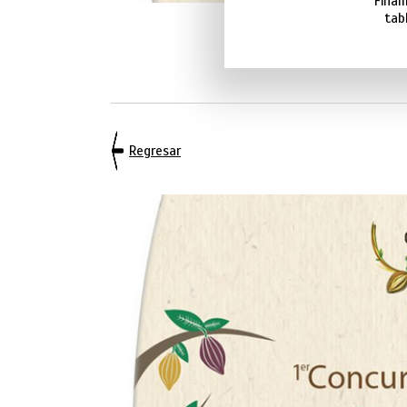
Final
tab
Regresar