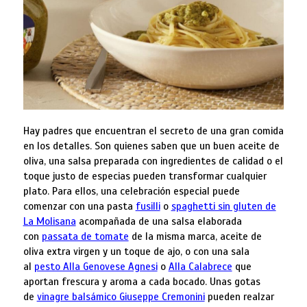
Hay padres que encuentran el secreto de una gran comida
en los detalles. Son quienes saben que un buen aceite de
oliva, una salsa preparada con ingredientes de calidad o el
toque justo de especias pueden transformar cualquier
plato. Para ellos, una celebración especial puede
comenzar con una pasta
fusilli
o
spaghetti sin gluten de
La Molisana
acompañada de una salsa elaborada
con
passata de tomate
de la misma marca, aceite de
oliva extra virgen y un toque de ajo, o con una sala
al
pesto Alla Genovese Agnesi
o
Alla Calabrece
que
aportan frescura y aroma a cada bocado. Unas gotas
de
vinagre balsámico Giuseppe Cremonini
pueden realzar