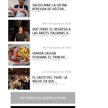
SALDELMAR: LA COCINA
ATREVIDA DE HÉCTOR
SOLÍS
Mié 5 de agosto de 2026
DUE TORRI: EL REGRESO A
LAS RAÍCES ITALIANAS DE
FRANCESCO DE SANCTIS
Mar 4 de agosto de 2026
COMIDA CASERA
PERUANA: EL TRINCHE
PUBLICA UN NUEVO
RECETARIO, ¿DÓNDE
COMPRARLO?
Lun 3 de agosto de 2026
EL SALTO DEL TIGRE: LA
NOCHE EN QUE
SINGAPUR LLEGÓ A LA
MAR
Ver todas las publicaciones