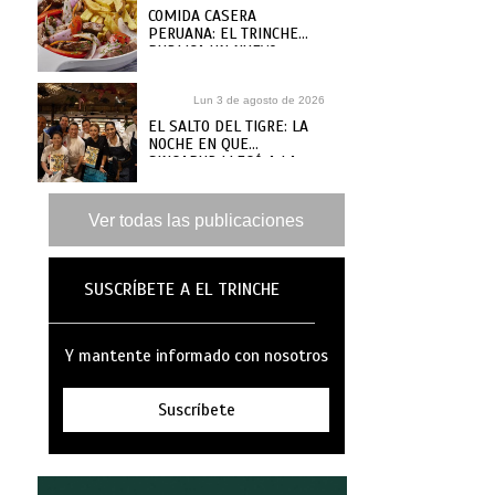
COMIDA CASERA
PERUANA: EL TRINCHE
PUBLICA UN NUEVO
RECETARIO, ¿DÓNDE
COMPRARLO?
Lun 3 de agosto de 2026
EL SALTO DEL TIGRE: LA
NOCHE EN QUE
SINGAPUR LLEGÓ A LA
MAR
Ver todas las publicaciones
SUSCRÍBETE A EL TRINCHE
Y mantente informado con nosotros
Suscríbete