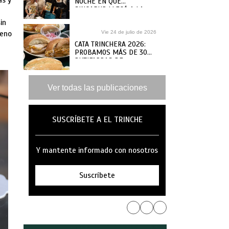
as y
NOCHE EN QUE
SINGAPUR LLEGÓ A LA
MAR
in
leno
Vie 24 de julio de 2026
CATA TRINCHERA 2026:
PROBAMOS MÁS DE 30
BUTIFARRAS DE
SANGUCHERÍAS Y CAFÉS
DE ANTAÑO PARA ELEGIR
LAS MEJORES
Ver todas las publicaciones
SUSCRÍBETE A EL TRINCHE
Y mantente informado con nosotros
Suscríbete