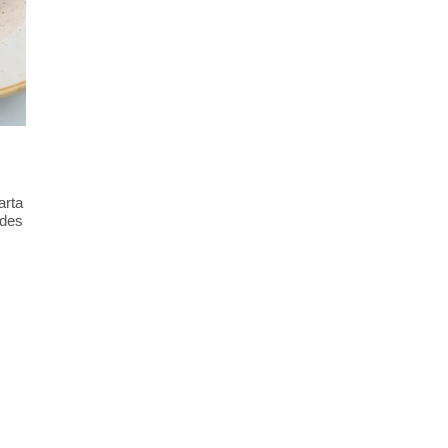
arta
ades