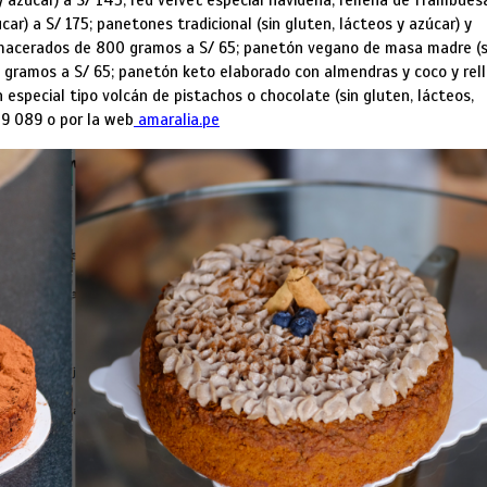
y azúcar) a S/ 145; red velvet especial navideña, rellena de frambues
ar) a S/ 175; panetones tradicional (sin gluten, lácteos y azúcar) y
 macerados de 800 gramos a S/ 65; panetón vegano de masa madre (s
0 gramos a S/ 65; panetón keto elaborado con almendras y coco y rel
especial tipo volcán de pistachos o chocolate (sin gluten, lácteos,
49 089 o por la web
amaralia.pe