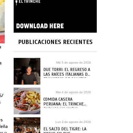
PUBLICACIONES RECIENTES
a
a
Mié 5 de agosto de 2026
DUE TORRI: EL REGRESO A
LAS RAÍCES ITALIANAS DE
FRANCESCO DE SANCTIS
Mar 4 de agosto de 2026
S/
COMIDA CASERA
s
PERUANA: EL TRINCHE
PUBLICA UN NUEVO
RECETARIO, ¿DÓNDE
COMPRARLO?
es
Lun 3 de agosto de 2026
deña
EL SALTO DEL TIGRE: LA