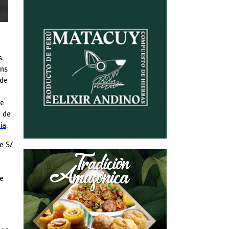
s,
ins
 de
de
a de
ia
.
e S/
ke