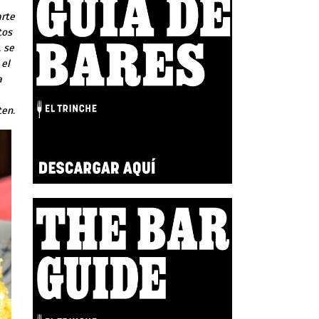
arte
tos
 se
 el
a
ten.