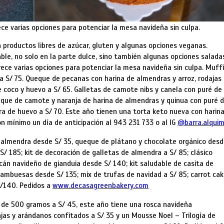
ece varias opciones para potenciar la mesa navideña sin culpa.
n productos libres de azúcar, gluten y algunas opciones veganas.
ble, no solo en la parte dulce, sino también algunas opciones salada
ece varias opciones para potenciar la mesa navideña sin culpa. Muff
2 a S/ 75. Queque de pecanas con harina de almendras y arroz, rodajas
 coco y huevo a S/ 65. Galletas de camote nibs y canela con puré de
eque de camote y naranja de harina de almendras y quinua con puré 
ra de huevo a S/ 70. Este año tienen una torta keto nueva con harin
on mínimo un día de anticipación al 943 231 733 o al IG
@barra.alquim
e almendra desde S/ 35, queque de plátano y chocolate orgánico desd
 185; kit de decoración de galletas de almendra a S/ 85; clásico
cán navideño de gianduia desde S/ 140; kit saludable de casita de
rambuesas desde S/ 135; mix de trufas de navidad a S/ 85; carrot ca
S/140. Pedidos a
www.decasagreenbakery.com
e 500 gramos a S/ 45, este año tiene una rosca navideña
jas y arándanos confitados a S/ 35 y un Mousse Noel – Trilogía de