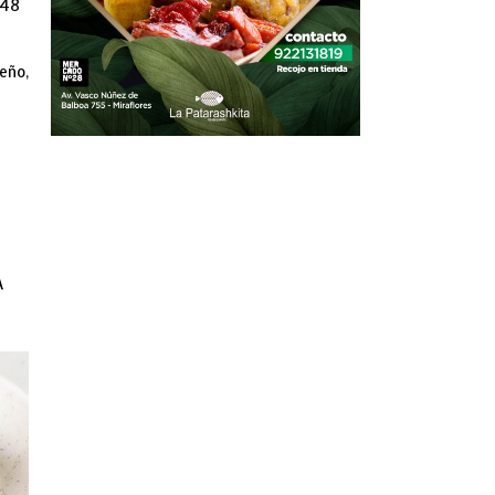
948
eño,
A