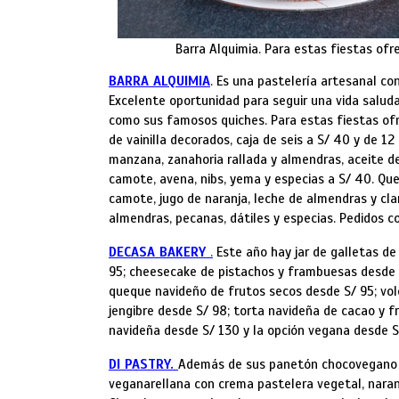
Barra Alquimia. Para estas fiestas ofr
BARRA ALQUIMIA
. Es una pastelería artesanal co
Excelente oportunidad para seguir una vida saluda
como sus famosos quiches. Para estas fiestas ofr
de vainilla decorados, caja de seis a S/ 40 y de 1
manzana, zanahoria rallada y almendras, aceite de
camote, avena, nibs, yema y especias a S/ 40. Qu
camote, jugo de naranja, leche de almendras y cla
almendras, pecanas, dátiles y especias. Pedidos c
DECASA BAKERY
.
Este año hay jar de galletas d
95; cheesecake de pistachos y frambuesas desde S/
queque navideño de frutos secos desde S/ 95; vol
jengibre desde S/ 98; torta navideña de cacao y f
navideña desde S/ 130 y la opción vegana desde 
DI PASTRY.
Además de sus panetón chocovegano d
veganarellana con crema pastelera vegetal, naran