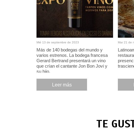
Mié 13 de septiembre de 2023
Mar 21 de 
Más de 140 bodegas del mundo y
Latinoa
varios estrenos. La bodega francesa
restaura
Gerard Bertrand presentará un vino
presenci
que crían el cantante Jon Bon Jovi y
trascie
su hijo.
Leer más
TE GUS