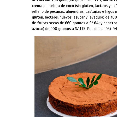
de chocolate vegana (sin gluten, lácteos, huevos 
crema pastelera de coco (sin gluten, lácteos y azúc
relleno de pecanas, almendras, castañas e higos
gluten, lácteos, huevos, azúcar y levadura) de 70
de frutas secas de 660 gramos a S/ 64; y panetón 
azúcar) de 900 gramos a S/ 115. Pedidos al 957 9