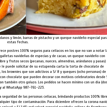
danos y limón, barras de pistacho y un queque navideño especial par
estas fechas.
rece postres 100% seguros para celíacos en los que no van a notar l
e galletas navideñas de especias y de cacao, un queque navideño con
ibre y frutos secos (pecanas, nueces, almendras, arándanos y pasas)
 le puede solicitar de su estupenda carta la torta de chocolate de
, los brownies que son adictivos a S/ 8 y queques (ocho personas) de
 con chocolate que pueden decorar con motivos celebratorios desde 
son también otro golazo. Los pedidos se hacen mínimo con un día (do
y al WhatsApp 987-761-223.
 seguridad de las personas celíacas, brindando productos 100% libr
ualquier tipo de contaminación. Para diciembre ofrecen la corona navi