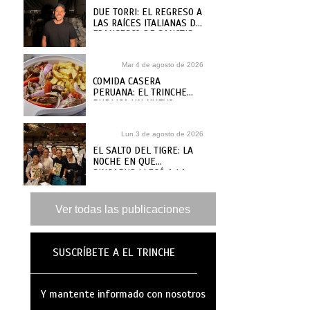
DUE TORRI: EL REGRESO A
LAS RAÍCES ITALIANAS DE
FRANCESCO DE SANCTIS
Mar 4 de agosto de 2026
COMIDA CASERA
PERUANA: EL TRINCHE
PUBLICA UN NUEVO
RECETARIO, ¿DÓNDE
COMPRARLO?
Lun 3 de agosto de 2026
EL SALTO DEL TIGRE: LA
NOCHE EN QUE
SINGAPUR LLEGÓ A LA
MAR
Ver todas las publicaciones
SUSCRÍBETE A EL TRINCHE
Y mantente informado con nosotros