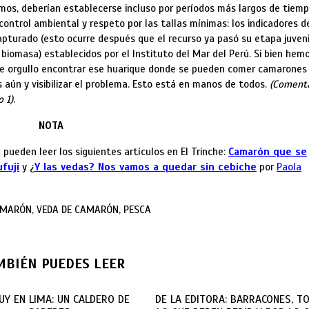
mos, deberían establecerse incluso por períodos más largos de tiem
 control ambiental y respeto por las tallas mínimas: los indicadores d
turado (esto ocurre después que el recurso ya pasó su etapa juveni
biomasa) establecidos por el Instituto del Mar del Perú. Si bien hem
 de orgullo encontrar ese huarique donde se pueden comer camarones
 aún y visibilizar el problema. Esto está en manos de todos.
(Coment
 1)
.
NOTA
pueden leer los siguientes artículos en El Trinche:
Camarón que se
fuji
y ¿
Y las vedas? Nos vamos a quedar sin cebiche
por
Paola
AMARÓN, VEDA DE CAMARÓN, PESCA
MBIÉN PUEDES LEER
UY EN LIMA: UN CALDERO DE
DE LA EDITORA: BARRACONES, T