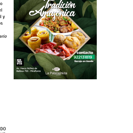
po
el
l y
os
ario
ODO