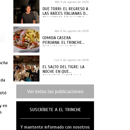
Mié 5 de agosto de 2026
DUE TORRI: EL REGRESO A
LAS RAÍCES ITALIANAS DE
FRANCESCO DE SANCTIS
Mar 4 de agosto de 2026
COMIDA CASERA
PERUANA: EL TRINCHE
PUBLICA UN NUEVO
RECETARIO, ¿DÓNDE
COMPRARLO?
Lun 3 de agosto de 2026
rucha
EL SALTO DEL TIGRE: LA
NOCHE EN QUE
SINGAPUR LLEGÓ A LA
eda
MAR
Ver todas las publicaciones
notó
y en
SUSCRÍBETE A EL TRINCHE
s.
Y mantente informado con nosotros