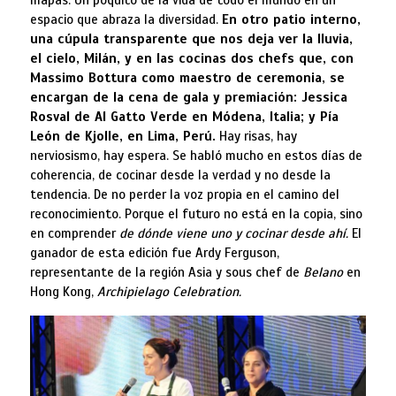
mapas. Un poquito de la vida de todo el mundo en un
espacio que abraza la diversidad.
En otro patio interno,
una cúpula transparente que nos deja ver la lluvia,
el cielo, Milán, y en las cocinas dos chefs que, con
Massimo Bottura como maestro de ceremonia, se
encargan de la cena de gala y premiación: Jessica
Rosval de Al Gatto Verde en Módena, Italia; y Pía
León de Kjolle, en Lima, Perú.
Hay risas, hay
nerviosismo, hay espera. Se habló mucho en estos días de
coherencia, de cocinar desde la verdad y no desde la
tendencia. De no perder la voz propia en el camino del
reconocimiento. Porque el futuro no está en la copia, sino
en comprender
de dónde viene uno y cocinar desde ahí.
El
ganador de esta edición fue
Ardy Ferguson,
representante de la región Asia y sous chef de
Belano
en
Hong Kong,
Archipielago Celebration.