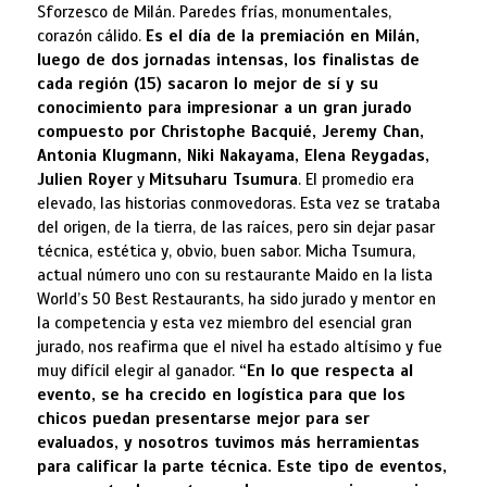
Sforzesco de Milán. Paredes frías, monumentales,
corazón cálido.
Es el día de la premiación en Milán,
luego de dos jornadas intensas, los finalistas de
cada región (15) sacaron lo mejor de sí y su
conocimiento para impresionar a un gran jurado
compuesto por Christophe Bacquié, Jeremy Chan,
Antonia Klugmann, Niki Nakayama, Elena Reygadas,
Julien Royer
y
Mitsuharu Tsumura
. El promedio era
elevado, las historias conmovedoras. Esta vez se trataba
del origen, de la tierra, de las raíces, pero sin dejar pasar
técnica, estética y, obvio, buen sabor. Micha Tsumura,
actual número uno con su restaurante Maido en la lista
World’s 50 Best Restaurants, ha sido jurado y mentor en
la competencia y esta vez miembro del esencial gran
jurado, nos reafirma que el nivel ha estado altísimo y fue
muy difícil elegir al ganador.
“En lo que respecta al
evento, se ha crecido en logística para que los
chicos puedan presentarse mejor para ser
evaluados, y nosotros tuvimos más herramientas
para calificar la parte técnica. Este tipo de eventos,