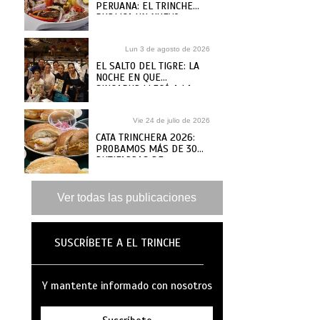
PERUANA: EL TRINCHE
PUBLICA UN NUEVO
RECETARIO, ¿DÓNDE
COMPRARLO?
Lun 3 de agosto de 2026
EL SALTO DEL TIGRE: LA
NOCHE EN QUE
SINGAPUR LLEGÓ A LA
MAR
Vie 24 de julio de 2026
CATA TRINCHERA 2026:
PROBAMOS MÁS DE 30
BUTIFARRAS DE
SANGUCHERÍAS Y CAFÉS
DE ANTAÑO PARA ELEGIR
LAS MEJORES
Ver todas las publicaciones
SUSCRÍBETE A EL TRINCHE
Y mantente informado con nosotros