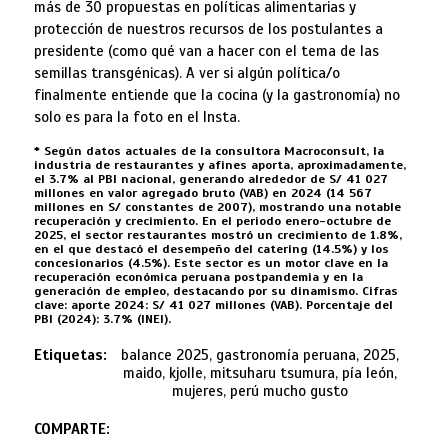
más de 30 propuestas en políticas alimentarias y
protección de nuestros recursos de los postulantes a
presidente (como qué van a hacer con el tema de las
semillas transgénicas). A ver si algún política/o
finalmente entiende que la cocina (y la gastronomía) no
solo es para la foto en el Insta.
* Según datos actuales de la consultora Macroconsult, la
industria de restaurantes y afines aporta, aproximadamente,
el 3.7% al PBI nacional, generando alrededor de S/ 41 027
millones en valor agregado bruto (VAB) en 2024 (14 567
millones en S/ constantes de 2007), mostrando una notable
recuperación y crecimiento. En el periodo enero-octubre de
2025, el sector restaurantes mostró un crecimiento de 1.8%,
en el que destacó el desempeño del catering (14.5%) y los
concesionarios (4.5%). Este sector es un motor clave en la
recuperación económica peruana postpandemia y en la
generación de empleo, destacando por su dinamismo. Cifras
clave: aporte 2024: S/ 41 027 millones (VAB). Porcentaje del
PBI (2024): 3.7% (INEI).
Etiquetas:
balance 2025, gastronomía peruana, 2025,
maido, kjolle, mitsuharu tsumura, pía león,
mujeres, perú mucho gusto
COMPARTE: