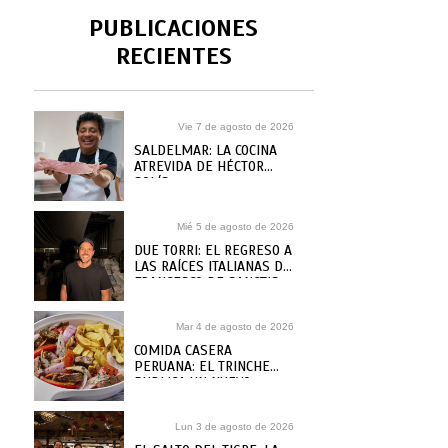
PUBLICACIONES
RECIENTES
Vie 7 de agosto de 2026
SALDELMAR: LA COCINA
ATREVIDA DE HÉCTOR
SOLÍS
Mié 5 de agosto de 2026
DUE TORRI: EL REGRESO A
LAS RAÍCES ITALIANAS DE
FRANCESCO DE SANCTIS
Mar 4 de agosto de 2026
COMIDA CASERA
PERUANA: EL TRINCHE
PUBLICA UN NUEVO
RECETARIO, ¿DÓNDE
COMPRARLO?
Lun 3 de agosto de 2026