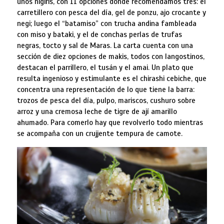
unos nigiris, con 11 opciones donde recomendamos tres: el
carretillero con pesca del día, gel de ponzu, ajo crocante y
negi; luego el “batamiso” con trucha andina fambleada
con miso y bataki, y el de conchas perlas de trufas
negras, tocto y sal de Maras. La carta cuenta con una
sección de diez opciones de makis, todos con langostinos,
destacan el parrillero, el tusán y el amai. Un plato que
resulta ingenioso y estimulante es el chirashi cebiche, que
concentra una representación de lo que tiene la barra:
trozos de pesca del día, pulpo, mariscos, cushuro sobre
arroz y una cremosa leche de tigre de ají amarillo
ahumado. Para comerlo hay que revolverlo todo mientras
se acompaña con un crujjente tempura de camote.