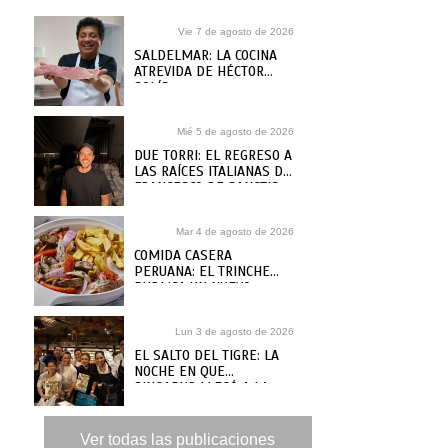
Vie 7 de agosto de 2026
SALDELMAR: LA COCINA
ATREVIDA DE HÉCTOR
SOLÍS
Mié 5 de agosto de 2026
DUE TORRI: EL REGRESO A
LAS RAÍCES ITALIANAS DE
FRANCESCO DE SANCTIS
Mar 4 de agosto de 2026
COMIDA CASERA
PERUANA: EL TRINCHE
PUBLICA UN NUEVO
RECETARIO, ¿DÓNDE
COMPRARLO?
Lun 3 de agosto de 2026
EL SALTO DEL TIGRE: LA
NOCHE EN QUE
SINGAPUR LLEGÓ A LA
MAR
Ver todas las publicaciones