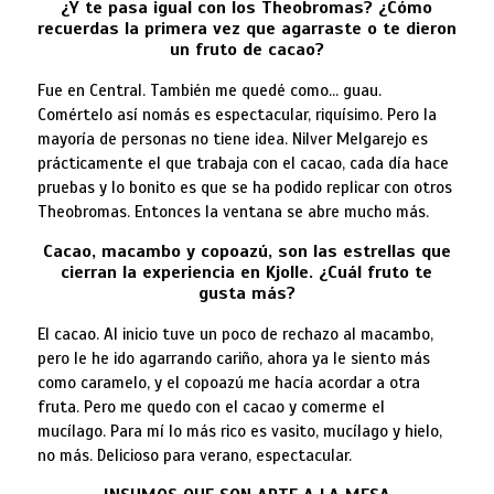
¿Y te pasa igual con los Theobromas? ¿Cómo
recuerdas la primera vez que agarraste o te dieron
un fruto de cacao?
Fue en Central. También me quedé como… guau.
Comértelo así nomás es espectacular, riquísimo. Pero la
mayoría de personas no tiene idea. Nilver Melgarejo es
prácticamente el que trabaja con el cacao, cada día hace
pruebas y lo bonito es que se ha podido replicar con otros
Theobromas. Entonces la ventana se abre mucho más.
Cacao, macambo y copoazú, son las estrellas que
cierran la experiencia en Kjolle.
¿Cuál fruto te
gusta más?
El cacao. Al inicio tuve un poco de rechazo al macambo,
pero le he ido agarrando cariño, ahora ya le siento más
como caramelo, y el copoazú me hacía acordar a otra
fruta. Pero me quedo con el cacao y comerme el
mucílago. Para mí lo más rico es vasito, mucílago y hielo,
no más. Delicioso para verano, espectacular.