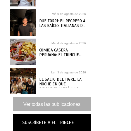
SOLÍS
Mié 5 de agosto de 2026
DUE TORRI: EL REGRESO A
LAS RAÍCES ITALIANAS DE
FRANCESCO DE SANCTIS
Mar 4 de agosto de 2026
COMIDA CASERA
PERUANA: EL TRINCHE
PUBLICA UN NUEVO
RECETARIO, ¿DÓNDE
COMPRARLO?
Lun 3 de agosto de 2026
EL SALTO DEL TIGRE: LA
NOCHE EN QUE
SINGAPUR LLEGÓ A LA
MAR
Ver todas las publicaciones
SUSCRÍBETE A EL TRINCHE