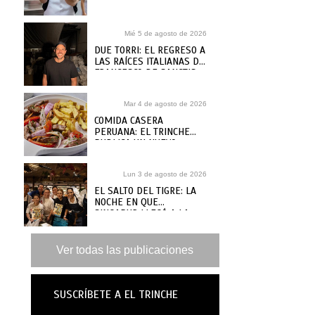
SOLÍS
Mié 5 de agosto de 2026
DUE TORRI: EL REGRESO A
LAS RAÍCES ITALIANAS DE
FRANCESCO DE SANCTIS
Mar 4 de agosto de 2026
COMIDA CASERA
PERUANA: EL TRINCHE
PUBLICA UN NUEVO
RECETARIO, ¿DÓNDE
COMPRARLO?
Lun 3 de agosto de 2026
EL SALTO DEL TIGRE: LA
NOCHE EN QUE
SINGAPUR LLEGÓ A LA
MAR
Ver todas las publicaciones
SUSCRÍBETE A EL TRINCHE