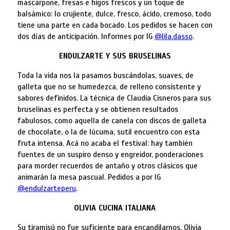
mascarpone, fresas e higos frescos y un toque de
balsámico: lo crujiente, dulce, fresco, ácido, cremoso, todo
tiene una parte en cada bocado. Los pedidos se hacen con
dos días de anticipación. Informes por IG
@lila.dasso
.
ENDULZARTE Y SUS BRUSELINAS
Toda la vida nos la pasamos buscándolas, suaves, de
galleta que no se humedezca, de relleno consistente y
sabores definidos. La técnica de Claudia Cisneros para sus
bruselinas es perfecta y se obtienen resultados
fabulosos, como aquella de canela con discos de galleta
de chocolate, o la de lúcuma, sutil encuentro con esta
fruta intensa. Acá no acaba el festival: hay también
fuentes de un suspiro denso y engreidor, ponderaciones
para morder recuerdos de antaño y otros clásicos que
animarán la mesa pascual. Pedidos a por IG
@endulzarte
peru
.
OLIVIA CUCINA ITALIANA
Su tiramisú no fue suficiente para encandilarnos, Olivia