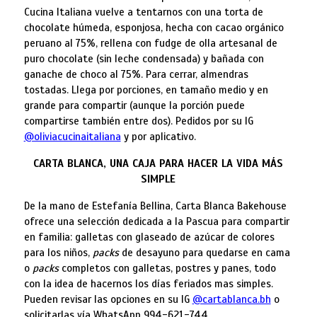
Cucina Italiana vuelve a tentarnos con una torta de
chocolate húmeda, esponjosa, hecha con cacao orgánico
peruano al 75%, rellena con fudge de olla artesanal de
puro chocolate (sin leche condensada) y bañada con
ganache de choco al 75%. Para cerrar, almendras
tostadas. Llega por porciones, en tamaño medio y en
grande para compartir (aunque la porción puede
compartirse también entre dos). Pedidos por su IG
@oliviacucinaitaliana
y por aplicativo.
CARTA BLANCA, UNA CAJA PARA HACER LA VIDA MÁS
SIMPLE
De la mano de Estefanía Bellina, Carta Blanca Bakehouse
ofrece una selección dedicada a la Pascua para compartir
en familia: galletas con glaseado de azúcar de colores
para los niños,
packs
de desayuno para quedarse en cama
o
packs
completos con galletas, postres y panes, todo
con la idea de hacernos los días feriados mas simples.
Pueden revisar las opciones en su IG
@cartablanca.bh
o
solicitarlas vía WhatsApp 994-621-744.