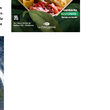
en
on
da
de