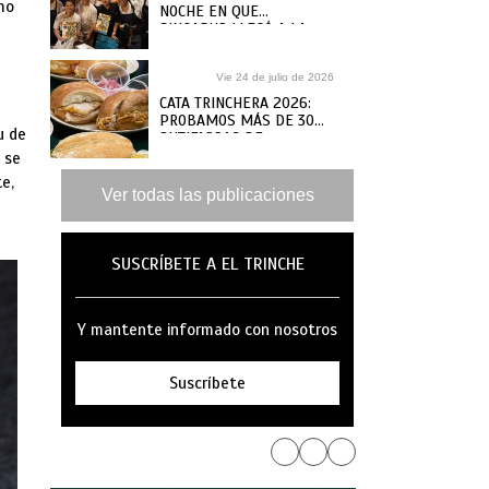
mo
NOCHE EN QUE
SINGAPUR LLEGÓ A LA
MAR
Vie 24 de julio de 2026
CATA TRINCHERA 2026:
PROBAMOS MÁS DE 30
u de
BUTIFARRAS DE
SANGUCHERÍAS Y CAFÉS
 se
DE ANTAÑO PARA ELEGIR
e,
LAS MEJORES
Ver todas las publicaciones
SUSCRÍBETE A EL TRINCHE
Y mantente informado con nosotros
Suscríbete