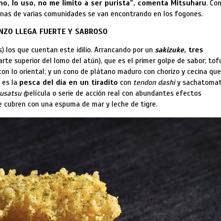
no, lo uso, no me limito a ser purista”, comenta Mitsuharu
. Co
inas de varias comunidades se van encontrando en los fogones.
NZO LLEGA FUERTE Y SABROSO
) los que cuentan este idilio. Arrancando por un
sakizuke
,
tres
arte superior del lomo del atún), que es el primer golpe de sabor; tof
on lo oriental; y un cono de plátano maduro con chorizo y cecina que
o es la
pesca del día en un tiradito
con
tendon dashi
y sachatomat
kusatsu
(
película o serie de acción real con abundantes efectos
se cubren con una espuma de mar y leche de tigre.