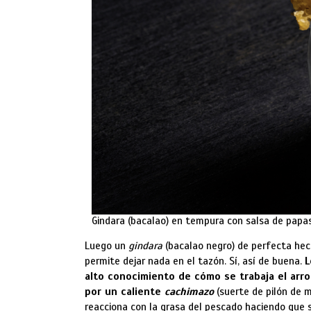
Gindara (bacalao) en tempura con salsa de papas
Luego un
gindara
(bacalao negro) de perfecta he
permite dejar nada en el tazón. Sí, así de buena.
L
alto conocimiento de cómo se trabaja el arroz
por un caliente
cachimazo
(suerte de pilón de 
reacciona con la grasa del pescado haciendo que 