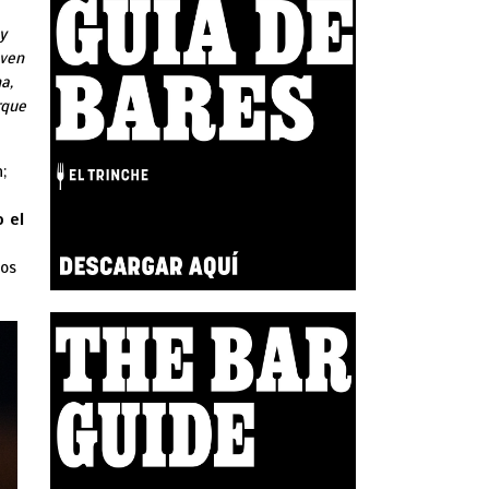
y
oven
a,
rque
;
 el
ios