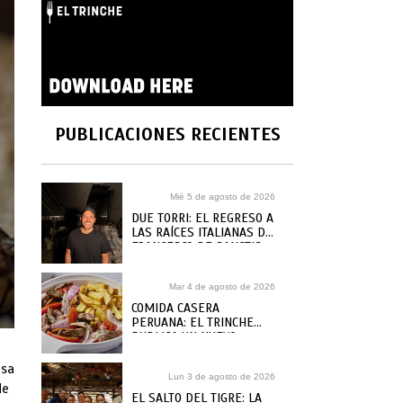
PUBLICACIONES RECIENTES
Mié 5 de agosto de 2026
DUE TORRI: EL REGRESO A
LAS RAÍCES ITALIANAS DE
FRANCESCO DE SANCTIS
Mar 4 de agosto de 2026
COMIDA CASERA
PERUANA: EL TRINCHE
PUBLICA UN NUEVO
RECETARIO, ¿DÓNDE
COMPRARLO?
esa
Lun 3 de agosto de 2026
de
EL SALTO DEL TIGRE: LA