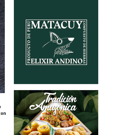
o
con