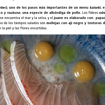
eber),
uno de los pasos más importantes de un menu
kaiseki
, 
co y
tsukune
, una especie de albóndiga de pollo.
Los fideos
ud
 se encuentra el mar y la selva, y el
juane es elaborado con papa
imo de los tiempos salados son
mollejas con ají negro y texturas 
 la piel y las flores encurtidas.