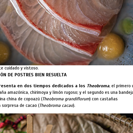
te cuidado y vistoso.
IÓN DE POSTRES BIEN RESUELTA
resenta en dos tiempos dedicados a los
Theobroma
, el primero 
ña amazónica, chirimoya y limón rugoso; y el segundo es una bandej
tina china de copoazú (
Theobroma grandiflorum
) con castañas
sorpresa de cacao (
Theobroma cacao
).