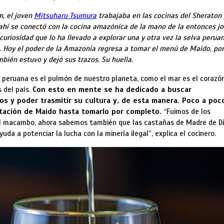
m, el joven
Mitsuharu Tsumura
trabajaba en las cocinas del Sheraton 
 ahí se conectó con la cocina amazónica de la mano de la entonces j
 curiosidad que lo ha llevado a explorar una y otra vez la selva peruan
s. Hoy el poder de la Amazonía regresa a tomar el menú de Maido, po
bién estuvo y dejó sus trazos. Su huella.
peruana es el pulmón de nuestro planeta, como el mar es el corazón
 del país.
Con esto en mente se ha dedicado a buscar
s y poder trasmitir su cultura y, de esta manera. Poco a poco
tación de Maido hasta tomarlo por completo.
“Fuimos de los
 el macambo, ahora sabemos también que las castañas de Madre de D
da a potenciar la lucha con la minería ilegal”, explica el cocinero.