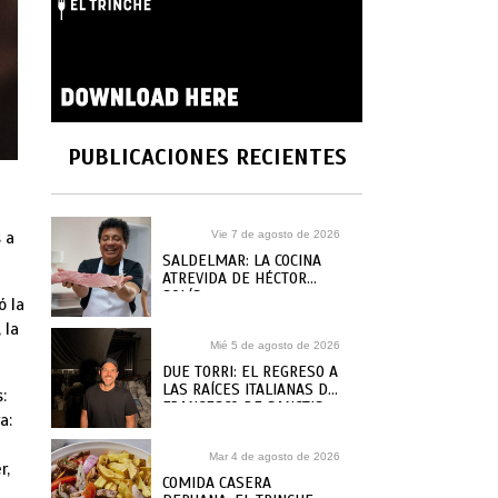
PUBLICACIONES RECIENTES
 a
Vie 7 de agosto de 2026
SALDELMAR: LA COCINA
ATREVIDA DE HÉCTOR
SOLÍS
ó la
 la
Mié 5 de agosto de 2026
DUE TORRI: EL REGRESO A
LAS RAÍCES ITALIANAS DE
:
FRANCESCO DE SANCTIS
a:
Mar 4 de agosto de 2026
r,
COMIDA CASERA