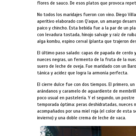
flores de sauco. De esos platos que provoca repeti
No todos los maridajes fueron con vino. Diego Vill
aperitivo elaborado con Q’aque, un amargo desarr
paico y chincho. Esta bebida fue a la par de un p
con levadura tostada, hinojo salvaje y raíz de ru
alga kombu, espino cerval (planta que trajeron des
El último paso salado: capas de papada de cerdo
nueces negras, un fermento de la fruta de la nuez
suero de leche de oveja. Fue maridado con un Barol
tánica y acidez que logra la armonía perfecta.
El cierre dulce fue con dos tiempos. El primero, u
arándanos y caramelo de aguardiente de membrillo,
poco usual en pastelería. Y el segundo, un postre
temporada óptima: peras deshidratadas, nueces ne
acompañados por una miel roja (el color de esta s
invierno) y una doble crema de leche de vaca.