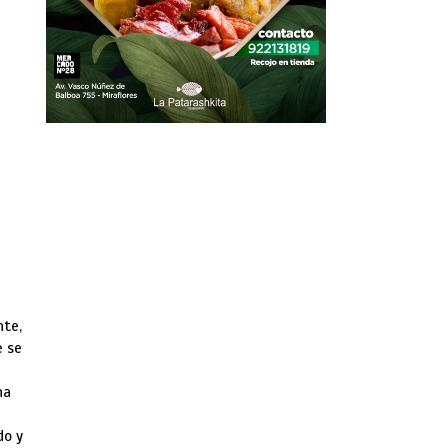
nte,
e se
na
do y