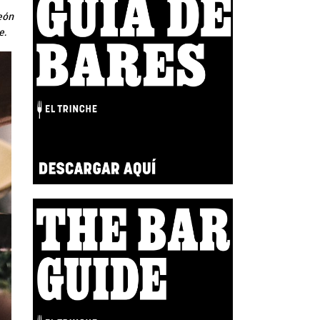
eón
e.