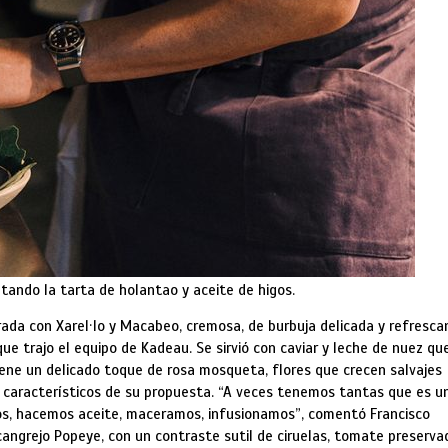
tando la tarta de holantao y aceite de higos.
da con Xarel·lo y Macabeo, cremosa, de burbuja delicada y refresca
e trajo el equipo de Kadeau. Se sirvió con caviar y leche de nuez qu
iene un delicado toque de rosa mosqueta, flores que crecen salvajes
s característicos de su propuesta. “A veces tenemos tantas que es u
s, hacemos aceite, maceramos, infusionamos”, comentó Francisco
 cangrejo Popeye, con un contraste sutil de ciruelas, tomate preserva