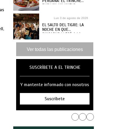
PERUANA: EL TRINCHE
PUBLICA UN NUEVO
jas
RECETARIO, ¿DÓNDE
COMPRARLO?
Lun 3 de agosto de 2026
EL SALTO DEL TIGRE: LA
ll,
NOCHE EN QUE
SINGAPUR LLEGÓ A LA
MAR
Ver todas las publicaciones
SUSCRÍBETE A EL TRINCHE
Y mantente informado con nosotros
Suscríbete