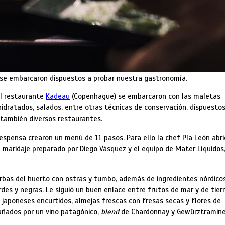
se embarcaron dispuestos a probar nuestra gastronomía.
el restaurante
Kadeau
(Copenhague) se embarcaron con las maletas
hidratados, salados, entre otras técnicas de conservación, dispuestos
 también diversos restaurantes.
spensa crearon un menú de 11 pasos. Para ello la chef Pía León abri
 maridaje preparado por Diego Vásquez y el equipo de Mater Líquidos,
erbas del huerto con ostras y tumbo, además de ingredientes nórdicos
des y negras. Le siguió un buen enlace entre frutos de mar y de tierr
japoneses encurtidos, almejas frescas con fresas secas y flores de
añados por un vino patagónico,
blend
de Chardonnay y Gewürztramine