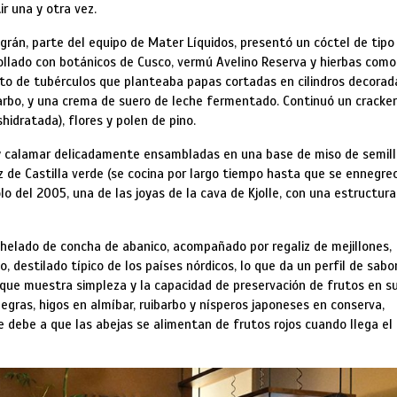
r una y otra vez.
agrán, parte del equipo de Mater Líquidos, presentó un cóctel de tipo
ollado con botánicos de Cusco, vermú Avelino Reserva y hierbas como
lato de tubérculos que planteaba papas cortadas en cilindros decorad
ibarbo, y una crema de suero de leche fermentado. Continuó un cracke
hidratada), flores y polen de pino.
 y calamar delicadamente ensambladas en una base de miso de semill
 de Castilla verde (se cocina por largo tiempo hasta que se ennegrec
o del 2005, una de las joyas de la cava de Kjolle, con una estructura
n helado de concha de abanico, acompañado por regaliz de mejillones,
 destilado típico de los países nórdicos, lo que da un perfil de sabo
 que muestra simpleza y la capacidad de preservación de frutos en s
gras, higos en almíbar, ruibarbo y nísperos japoneses en conserva,
e debe a que las abejas se alimentan de frutos rojos cuando llega el