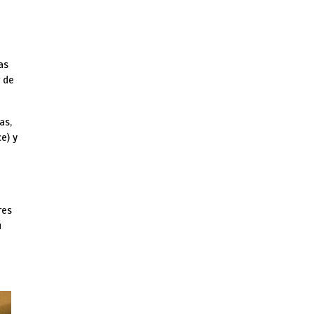
as
r de
as,
e) y
res
u