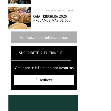
MAR
Vie 24 de julio de 2026
CATA TRINCHERA 2026:
PROBAMOS MÁS DE 30
BUTIFARRAS DE
SANGUCHERÍAS Y CAFÉS
DE ANTAÑO PARA ELEGIR
LAS MEJORES
Ver todas las publicaciones
SUSCRÍBETE A EL TRINCHE
Y mantente informado con nosotros
Suscríbete