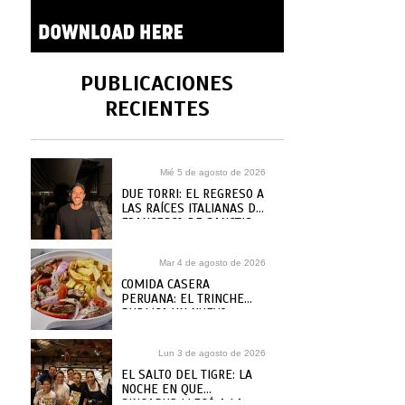
PUBLICACIONES
RECIENTES
Mié 5 de agosto de 2026
DUE TORRI: EL REGRESO A
LAS RAÍCES ITALIANAS DE
FRANCESCO DE SANCTIS
Mar 4 de agosto de 2026
COMIDA CASERA
PERUANA: EL TRINCHE
PUBLICA UN NUEVO
RECETARIO, ¿DÓNDE
COMPRARLO?
Lun 3 de agosto de 2026
EL SALTO DEL TIGRE: LA
NOCHE EN QUE
SINGAPUR LLEGÓ A LA