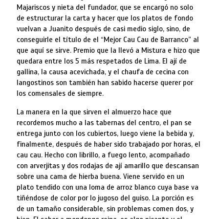
Majariscos y nieta del fundador, que se encargó no solo
de estructurar la carta y hacer que los platos de fondo
vuelvan a Juanito después de casi medio siglo, sino, de
conseguirle el título de el “Mejor Cau Cau de Barranco” al
que aquí se sirve. Premio que la llevó a Mistura e hizo que
quedara entre los 5 más respetados de Lima. El ají de
gallina, la causa acevichada, y el chaufa de cecina con
langostinos son también han sabido hacerse querer por
los comensales de siempre.
La manera en la que sirven el almuerzo hace que
recordemos mucho a las tabernas del centro, el pan se
entrega junto con los cubiertos, luego viene la bebida y,
finalmente, después de haber sido trabajado por horas, el
cau cau. Hecho con librillo, a fuego lento, acompañado
con arverjitas y dos rodajas de ají amarillo que descansan
sobre una cama de hierba buena. Viene servido en un
plato tendido con una loma de arroz blanco cuya base va
tiñéndose de color por lo jugoso del guiso. La porción es
de un tamaño considerable, sin problemas comen dos, y