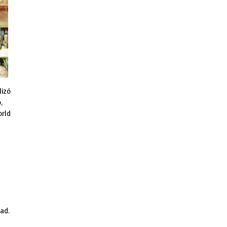
lizó
,
orld
ad.