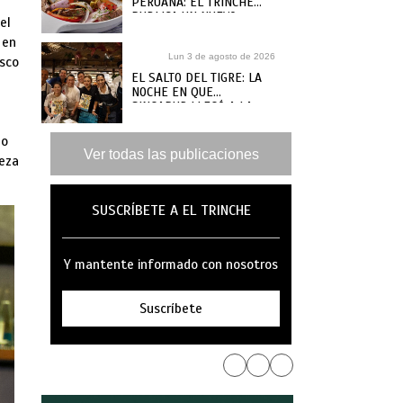
PERUANA: EL TRINCHE
PUBLICA UN NUEVO
el
RECETARIO, ¿DÓNDE
 en
COMPRARLO?
Lun 3 de agosto de 2026
isco
EL SALTO DEL TIGRE: LA
NOCHE EN QUE
SINGAPUR LLEGÓ A LA
MAR
lo
Ver todas las publicaciones
deza
SUSCRÍBETE A EL TRINCHE
Y mantente informado con nosotros
Suscríbete