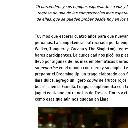
16 bartenders y sus equipos expresarán su voz y 
regreso de una de las competencias más esperad
de ellas, que se pueden probar desde hoy en los 
Tuvimos que esperar cuatro años para que nuevame
peruanas. La competencia, patrocinada por la emp
Walker, Tanqueray, Zacapa y The Singleton), regr
bares participantes. La curiosidad nos picó los pi
llevó por algunas de las más emblemáticas barras 
su
expertise
en el mundo coctelero y su amplia terr
preparar el Dreaming Up, un trago elaborado con f
lima dulce, agrego un ligero
coulis
de frutos rojos
boca”, cuenta Fiorella. Luego, complementa con tó
jugueteo liviano entre notas de fresas, flores y c
como esas que aún nos quedan en Lima.