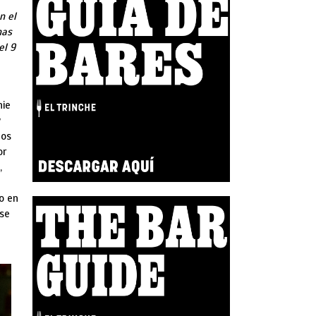
n el
nas
el 9
nie
y
nos
or
,
o en
ese