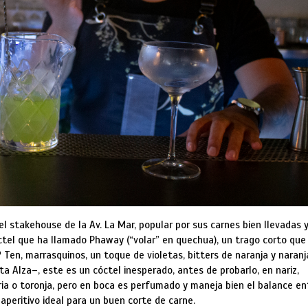
el stakehouse de la Av. La Mar, popular por sus carnes bien llevadas 
ctel que ha llamado Phaway (“volar” en quechua), un trago corto que
º Ten, marrasquinos, un toque de violetas, bitters de naranja y naranj
a Alza–, este es un cóctel inesperado, antes de probarlo, en nariz,
gria o toronja, pero en boca es perfumado y maneja bien el balance en
 aperitivo ideal para un buen corte de carne.