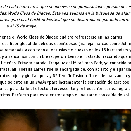
la de cada barra en la que se mueven con preparaciones personales e
as: World Class de Diageo. Esta vez salimos en la búsqueda de algu
bares gracias al
Cocktail Festival que se desarrolla en paralelo entre 
y el 15 de mayo.
nte el World Class de Diageo pudiera refrescarse en las barras
resa líder global de bebidas espirituosas (maneja marcas como John
esa recargada y con todo el entusiasmo puesto en los 16 bartenders 
es y arrancamos con un breve, pero intenso e ilustrador recorrido que 
limeñas. Primera parada: Tragaluz del Miraflores Park, ya conocido p
aza, allí Fiorella Larrea fue la encargada de, con acierto y elegancia
rutos rojos y gin Tanqueray Nº Ten. “Infusiono flores de manzanilla y
 que se bate en un
shaker
para incrementar la sensación de terciopel
nica para darle el efecto efervescente y refrescante. Larrea logra 
ítricos. Perfecto para este entretiempo o una tarde con caída de sol