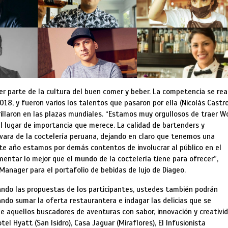
er parte de la cultura del buen comer y beber. La competencia se rea
8, y fueron varios los talentos que pasaron por ella (Nicolás Castro
brillaron en las plazas mundiales. “Estamos muy orgullosos de traer W
el lugar de importancia que merece. La calidad de bartenders y
vara de la coctelería peruana, dejando en claro que tenemos una
ste año estamos por demás contentos de involucrar al público en el
rimentar lo mejor que el mundo de la coctelería tiene para ofrecer”,
anager para el portafolio de bebidas de lujo de Diageo.
ando las propuestas de los participantes, ustedes también podrán
ndo sumar la oferta restaurantera e indagar las delicias que se
e aquellos buscadores de aventuras con sabor, innovación y creativid
tel Hyatt (San Isidro), Casa Jaguar (Miraflores), El Infusionista