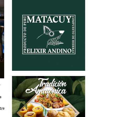
y
a
tre