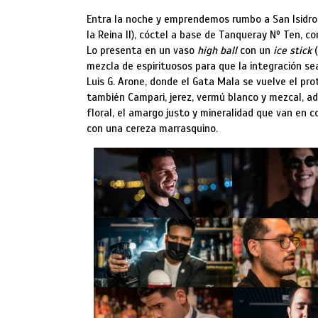
Entra la noche y emprendemos rumbo a San Isidro,
la Reina II), cóctel a base de Tanqueray Nº Ten, co
Lo presenta en un vaso
high ball
con un
ice stick
(
mezcla de espirituosos para que la integración sea
Luis G. Arone, donde el Gata Mala se vuelve el pr
también Campari, jerez, vermú blanco y mezcal, a
floral, el amargo justo y mineralidad que van en c
con una cereza marrasquino.