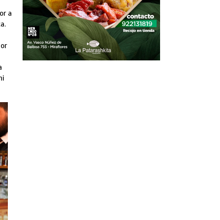
or a
a.
por
a
ni