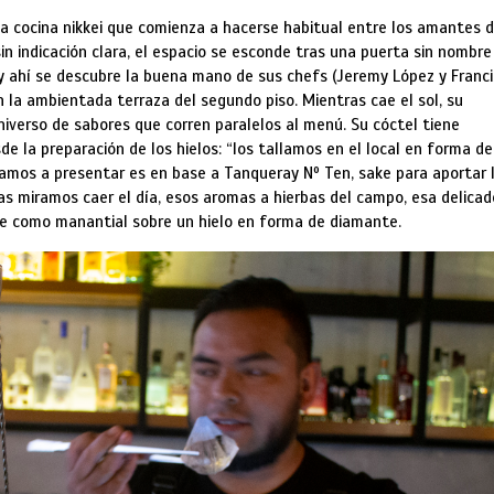
la cocina nikkei que comienza a hacerse habitual entre los amantes d
n indicación clara, el espacio se esconde tras una puerta sin nombre
, y ahí se descubre la buena mano de sus chefs (Jeremy López y Franc
en la ambientada terraza del segundo piso. Mientras cae el sol, su
iverso de sabores que corren paralelos al menú. Su cóctel tiene
e la preparación de los hielos: “los tallamos en el local en forma de
vamos a presentar es en base a Tanqueray Nº Ten, sake para aportar 
as miramos caer el día, esos aromas a hierbas del campo, esa delica
re como manantial sobre un hielo en forma de diamante.