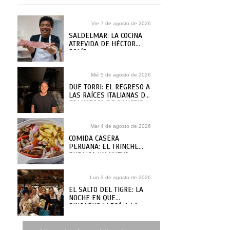
Vie 7 de agosto de 2026
SALDELMAR: LA COCINA
ATREVIDA DE HÉCTOR
SOLÍS
Mié 5 de agosto de 2026
DUE TORRI: EL REGRESO A
LAS RAÍCES ITALIANAS DE
FRANCESCO DE SANCTIS
Mar 4 de agosto de 2026
COMIDA CASERA
PERUANA: EL TRINCHE
PUBLICA UN NUEVO
RECETARIO, ¿DÓNDE
COMPRARLO?
Lun 3 de agosto de 2026
EL SALTO DEL TIGRE: LA
NOCHE EN QUE
SINGAPUR LLEGÓ A LA
MAR