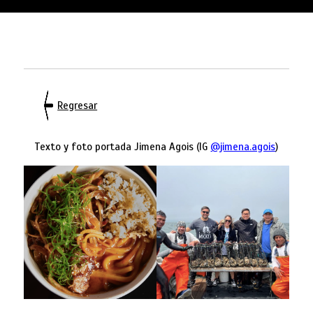
Regresar
Texto y foto portada Jimena Agois (IG
@jimena.agois
)