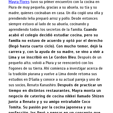
Mayra Flores
tuvo su primer encuentro con la cocina en
Piura de muy pequeña, gracias a su abuela, su tía y su
madre, quienes cocinaban en casa. Un día cogió una olla y
prendiendo leña preparó arroz y pollo. Desde entonces
siempre estuvo al lado de su abuela, cocinando y
aprendiendo todos los secretos de la familia.
Cuando
acabó el colegio decidió estudiar cocina, pero su
familia no estuvo de acuerdo y optó por el derecho
(llegó hasta cuarto ciclo). Con mucho temor, dejó la
carrera y, con la ayuda de su madre, se vino a vivir a
Lima y se inscribió en Le Cordon Bleu
. Después de un
pequeño alto, volvió a Piura y se reencontró con los
fogones de su tierra. Ahí comienza a investigar acerca de
la tradición piurana y vuelve a Lima donde retoma sus
estudios en D’Galia y conoce a su actual pareja y uno de
sus socios, Renato Kanashiro.
Después de practicar un
tiempo en distintos restaurantes, Mayra monta un
negocio de catering de cocina nikkei llamado Shizen
junto a Renato y y su amigo entrañable Coco
Tomita. Su pasión por la cocina japonesa y su
perfección, los llevó a pensar en un concepto que