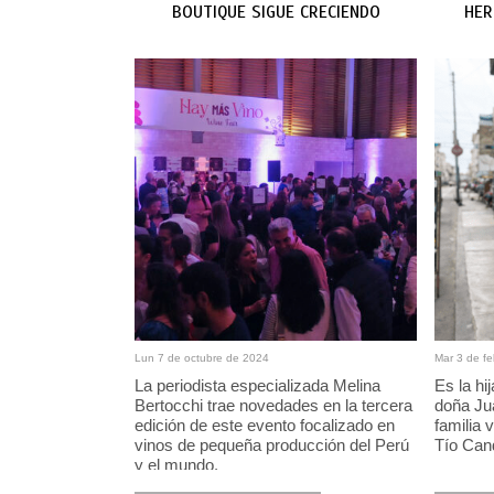
BOUTIQUE SIGUE CRECIENDO
HER
Lun 7 de octubre de 2024
Mar 3 de f
La periodista especializada Melina
Es la hi
Bertocchi trae novedades en la tercera
doña Jua
edición de este evento focalizado en
familia 
vinos de pequeña producción del Perú
Tío Can
y el mundo.