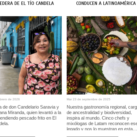
EDERA DE EL TÍO CANDELA
CONDUCEN A LATINOAMÉRICA
ebrero de 2026
Mar 23 de septiembre de 2025
ja de don Candelario Saravia y
Nuestra gastronomía regional, car
na Miranda, quien levantó a la
de ancestralidad y biodiversidad,
vendiendo pescado frito en El
inspira al mundo. Cinco chefs y
dela.
mixólogas de Latam reconocen es
legado y nos lo muestran en esta
producción de Johnnie Walker Blue