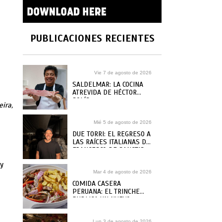
PUBLICACIONES RECIENTES
Vie 7 de agosto de 2026
SALDELMAR: LA COCINA
ATREVIDA DE HÉCTOR
SOLÍS
ira,
Mié 5 de agosto de 2026
DUE TORRI: EL REGRESO A
LAS RAÍCES ITALIANAS DE
FRANCESCO DE SANCTIS
l
 y
Mar 4 de agosto de 2026
COMIDA CASERA
PERUANA: EL TRINCHE
PUBLICA UN NUEVO
RECETARIO, ¿DÓNDE
COMPRARLO?
Lun 3 de agosto de 2026