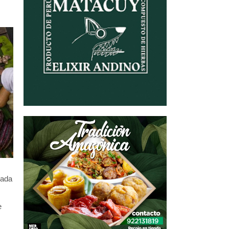
gada
e