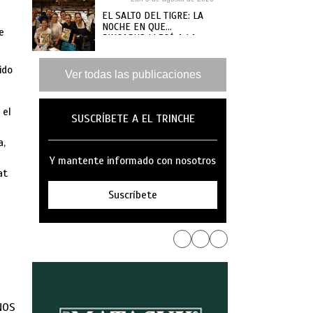
EL SALTO DEL TIGRE: LA
NOCHE EN QUE
e
SINGAPUR LLEGÓ A LA
MAR
ido
Ver todas las publicaciones
 el
SUSCRÍBETE A EL TRINCHE
a,
Y mantente informado con nosotros
at
Suscríbete
NOS