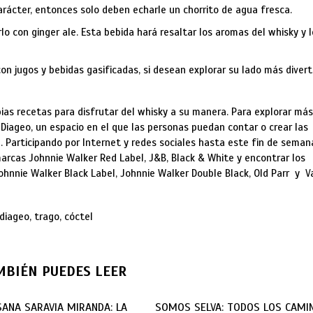
arácter, entonces solo deben echarle un chorrito de agua fresca.
o con ginger ale. Esta bebida hará resaltar los aromas del whisky y l
n jugos y bebidas gasificadas, si desean explorar su lado más divert
as recetas para disfrutar del whisky a su manera. Para explorar más
 Diageo, un espacio en el que las personas puedan contar o crear las
 Participando por Internet y redes sociales hasta este fin de seman
arcas Johnnie Walker Red Label, J&B, Black & White y encontrar los
nnie Walker Black Label, Johnnie Walker Double Black, Old Parr y V
 diageo, trago, cóctel
MBIÉN PUEDES LEER
ANA SARAVIA MIRANDA: LA
SOMOS SELVA: TODOS LOS CAMI