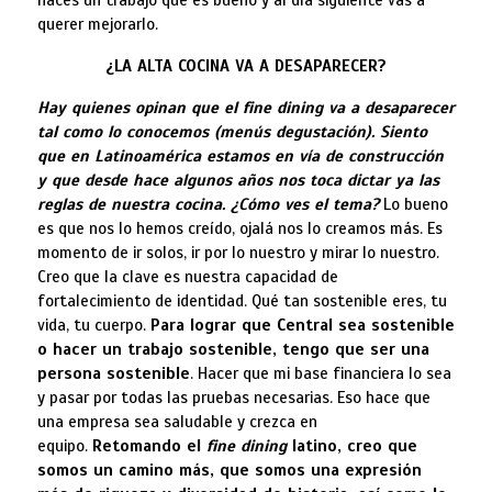
haces un trabajo que es bueno y al día siguiente vas a
querer mejorarlo.
¿LA ALTA COCINA VA A DESAPARECER?
Hay quienes opinan que el fine dining va a desaparecer
tal como lo conocemos (menús degustación). Siento
que en Latinoamérica estamos en vía de construcción
y que desde hace algunos años nos toca dictar ya las
reglas de nuestra cocina. ¿Cómo ves el tema?
Lo bueno
es que nos lo hemos creído, ojalá nos lo creamos más. Es
momento de ir solos, ir por lo nuestro y mirar lo nuestro.
Creo que la clave es nuestra capacidad de
fortalecimiento de identidad. Qué tan sostenible eres, tu
vida, tu cuerpo.
Para lograr que Central sea sostenible
o hacer un trabajo sostenible, tengo que ser una
persona sostenible
. Hacer que mi base financiera lo sea
y pasar por todas las pruebas necesarias. Eso hace que
una empresa sea saludable y crezca en
equipo.
Retomando el
fine dining
latino, creo que
somos un camino más, que somos una expresión