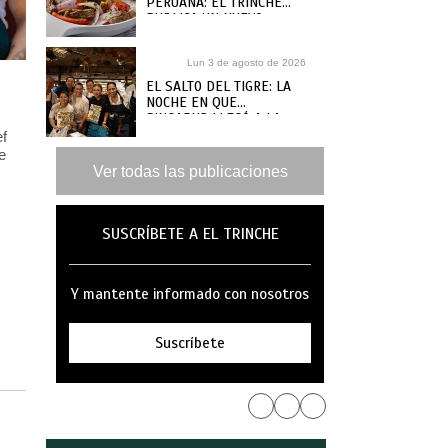
PERUANA: EL TRINCHE
PUBLICA UN NUEVO
RECETARIO, ¿DÓNDE
COMPRARLO?
Lun 3 de agosto de 2026
EL SALTO DEL TIGRE: LA
NOCHE EN QUE
SINGAPUR LLEGÓ A LA
MAR
ef
e
Ver todas las publicaciones
SUSCRÍBETE A EL TRINCHE
Y mantente informado con nosotros
Suscríbete