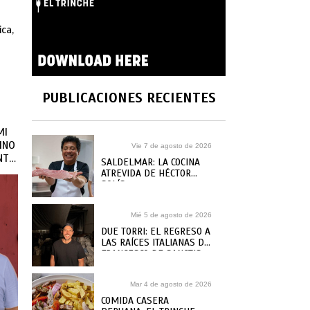
ca,
PUBLICACIONES RECIENTES
MI
INO
Vie 7 de agosto de 2026
NTE
SALDELMAR: LA COCINA
ATREVIDA DE HÉCTOR
SOLÍS
Mié 5 de agosto de 2026
DUE TORRI: EL REGRESO A
LAS RAÍCES ITALIANAS DE
FRANCESCO DE SANCTIS
Mar 4 de agosto de 2026
COMIDA CASERA