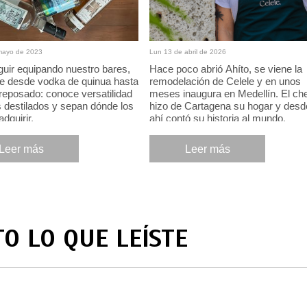
mayo de 2023
Lun 13 de abril de 2026
guir equipando nuestro bares,
Hace poco abrió Ahíto, se viene la
e desde vodka de quinua hasta
remodelación de Celele y en unos
reposado: conoce versatilidad
meses inaugura en Medellín. El ch
 destilados y sepan dónde los
hizo de Cartagena su hogar y desd
dquirir.
ahí contó su historia al mundo.
Leer más
Leer más
TO LO QUE LEÍSTE