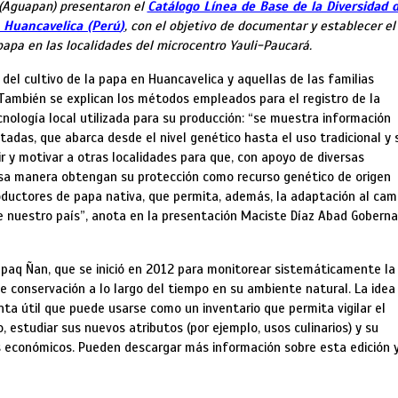
 (Aguapan) presentaron el
Catálogo Línea de Base de la Diversidad 
, Huancavelica (Perú
)
, con el objetivo de documentar
y establecer el
papa en las localidades del microcentro Yauli-Paucará.
 del cultivo de la papa en Huancavelica y aquellas de las familias
 También se explican los métodos empleados para el registro de la
cnología local utilizada para su producción: “se muestra información
das, que abarca desde el nivel genético hasta el uso tradicional y 
ir y motivar a otras localidades para que, con apoyo de diversas
esa manera obtengan su protección como recurso genético de origen
roductores de papa nativa, que permita, además, la adaptación al cam
de nuestro país”, anota en la presentación Maciste Díaz Abad Gobern
irapaq Ñan, que se inició en 2012 para monitorear sistemáticamente la
de conservación a lo largo del tiempo en su ambiente natural. La idea
ta útil que puede usarse como un inventario que permita vigilar el
 estudiar sus nuevos atributos (por ejemplo, usos culinarios) y su
s económicos. Pueden descargar más información sobre esta edición y