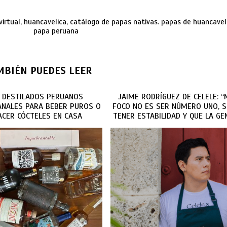
virtual, huancavelica, catálogo de papas nativas. papas de huancaveli
papa peruana
MBIÉN PUEDES LEER
1 DESTILADOS PERUANOS
JAIME RODRÍGUEZ DE CELELE: “
NALES PARA BEBER PUROS O
FOCO NO ES SER NÚMERO UNO, S
ACER CÓCTELES EN CASA
TENER ESTABILIDAD Y QUE LA GE
VENGA, COMA Y SEA FELIZ”