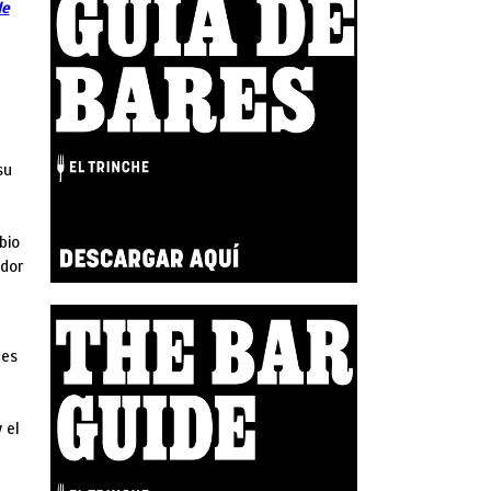
de
su
bio
ador
 es
 el