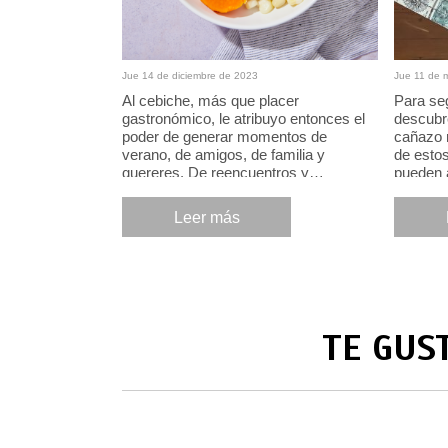
Jue 14 de diciembre de 2023
Jue 11 de 
Al cebiche, más que placer
Para se
gastronómico, le atribuyo entonces el
descubr
poder de generar momentos de
cañazo 
verano, de amigos, de familia y
de estos
quereres. De reencuentros y
pueden a
recuerdos.
Leer más
TE GUS