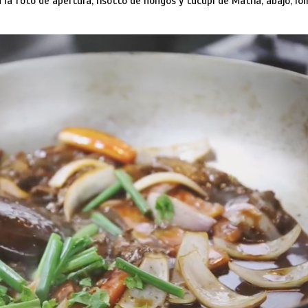
en la foto de apertura, risotto de hongos y tucupí de Matria; abajo, l