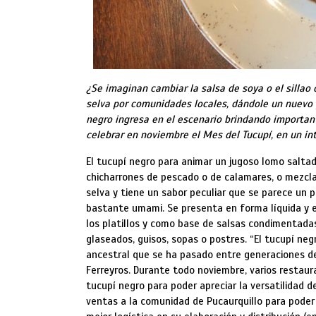
¿Se imaginan cambiar la salsa de soya o el sillao
selva por comunidades locales, dándole un nuevo 
negro ingresa en el escenario brindando important
celebrar en noviembre el Mes del Tucupí, en un in
El tucupí negro para animar un jugoso lomo saltado
chicharrones de pescado o de calamares, o mezcla
selva y tiene un sabor peculiar que se parece un p
bastante umami. Se presenta en forma líquida y e
los platillos y como base de salsas condimentadas
glaseados, guisos, sopas o postres. “El tucupí ne
ancestral que se ha pasado entre generaciones de
Ferreyros. Durante todo noviembre, varios restau
tucupí negro para poder apreciar la versatilidad 
ventas a la comunidad de Pucaurquillo para poder