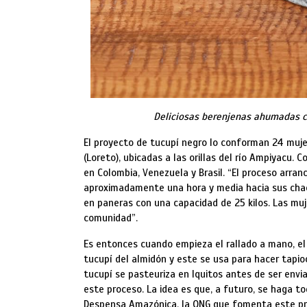
Deliciosas berenjenas ahumadas c
El proyecto de tucupí negro lo conforman 24 muje
(Loreto), ubicadas a las orillas del río Ampiyacu.
en Colombia, Venezuela y Brasil. “El proceso arra
aproximadamente una hora y media hacia sus chac
en paneras con una capacidad de 25 kilos. Las muj
comunidad”.
Es entonces cuando empieza el rallado a mano, el
tucupí del almidón y este se usa para hacer tapioc
tucupí se pasteuriza en Iquitos antes de ser env
este proceso. La idea es que, a futuro, se haga t
Despensa Amazónica, la ONG que fomenta este pro