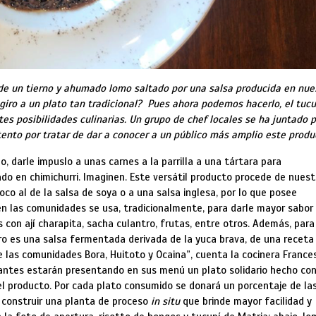
 de un tierno y ahumado lomo saltado por una salsa producida en nue
giro a un plato tan tradicional? Pues ahora podemos hacerlo, el tucu
es posibilidades culinarias. Un grupo de chef locales se ha juntado 
tento por tratar de dar a conocer a un público más amplio este produ
, darle impuslo a unas carnes a la parrilla a una tártara para
do en chimichurri. Imaginen. Este versátil producto procede de nuest
oco al de la salsa de soya o a una salsa inglesa, por lo que posee
n las comunidades se usa, tradicionalmente, para darle mayor sabor
 con ají charapita, sacha culantro, frutas, entre otros. Además, para
gro es una salsa fermentada derivada de la yuca brava, de una receta
 las comunidades Bora, Huitoto y Ocaina”, cuenta la cocinera France
rantes estarán presentando en sus menú un plato solidario hecho co
del producto. Por cada plato consumido se donará un porcentaje de la
 construir una planta de proceso
in situ
que brinde mayor facilidad y