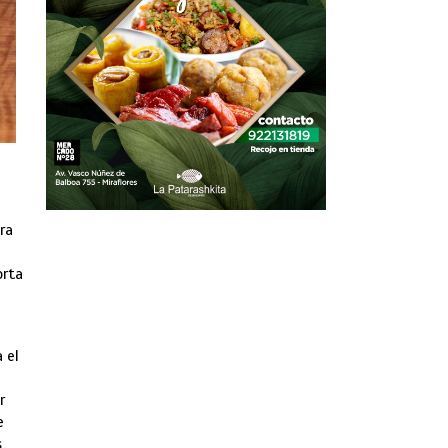
tra
orta
 el
r
e
s