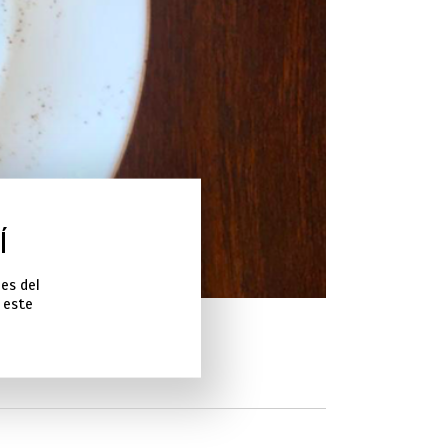
Í
es del
o este