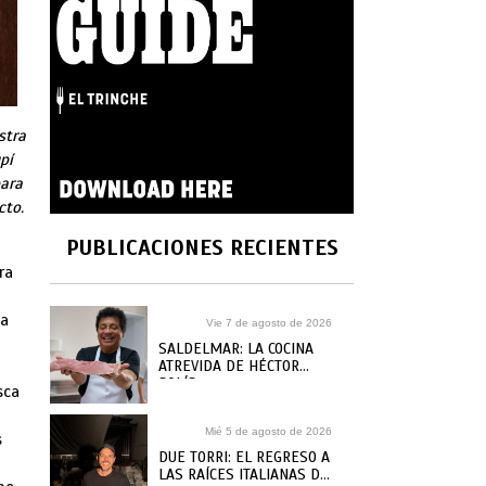
stra
pí
para
cto.
PUBLICACIONES RECIENTES
ra
 a
Vie 7 de agosto de 2026
SALDELMAR: LA COCINA
ATREVIDA DE HÉCTOR
SOLÍS
sca
n
Mié 5 de agosto de 2026
s
DUE TORRI: EL REGRESO A
LAS RAÍCES ITALIANAS DE