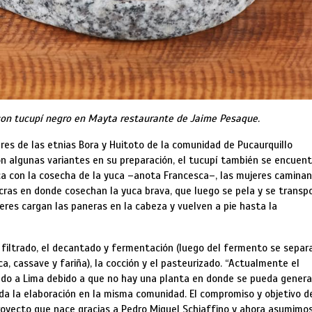
on tucupí negro en Mayta restaurante de Jaime Pesaque.
res de las etnias Bora y Huitoto de la comunidad de Pucaurquillo
 Con algunas variantes en su preparación, el tucupí también se encuen
nca con la cosecha de la yuca –anota Francesca–, las mujeres caminan
ras en donde cosechan la yuca brava, que luego se pela y se transp
eres cargan las paneras en la cabeza y vuelven a pie hasta la
 filtrado, el decantado y fermentación (luego del fermento se separa
a, cassave y fariña), la cocción y el pasteurizado. “Actualmente el
iado a Lima debido a que no hay una planta en donde se pueda genera
oda la elaboración en la misma comunidad. El compromiso y objetivo d
yecto que nace gracias a Pedro Miguel Schiaffino y ahora asumimo