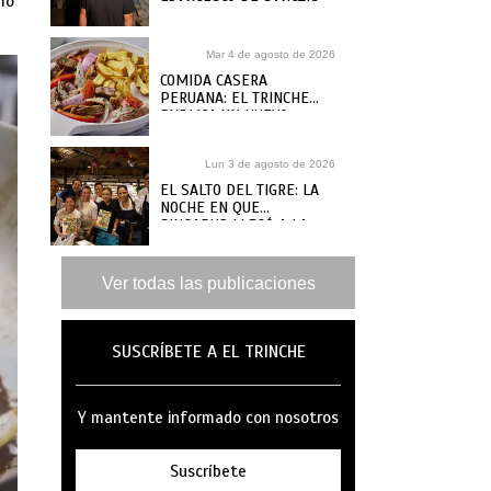
omo
FRANCESCO DE SANCTIS
Mar 4 de agosto de 2026
COMIDA CASERA
PERUANA: EL TRINCHE
PUBLICA UN NUEVO
RECETARIO, ¿DÓNDE
COMPRARLO?
Lun 3 de agosto de 2026
EL SALTO DEL TIGRE: LA
NOCHE EN QUE
SINGAPUR LLEGÓ A LA
MAR
Ver todas las publicaciones
SUSCRÍBETE A EL TRINCHE
Y mantente informado con nosotros
Suscríbete