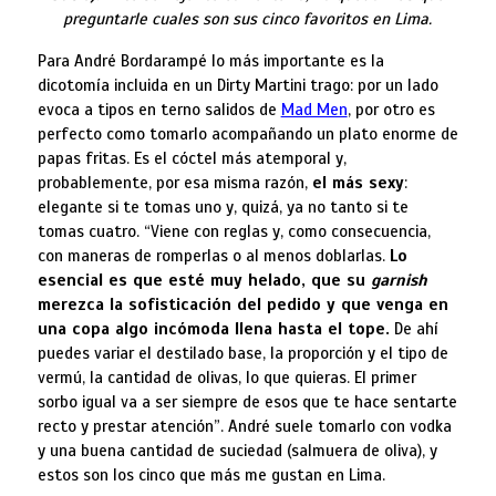
preguntarle cuales son sus cinco favoritos en Lima.
Para André Bordarampé lo más importante es la
dicotomía incluida en un Dirty Martini trago: por un lado
evoca a tipos en terno salidos de
Mad Men
, por otro es
perfecto como tomarlo acompañando un plato enorme de
papas fritas. Es el cóctel más atemporal y,
probablemente, por esa misma razón,
el más sexy
:
elegante si te tomas uno y, quizá, ya no tanto si te
tomas cuatro. “Viene con reglas y, como consecuencia,
con maneras de romperlas o al menos doblarlas.
Lo
esencial es que esté
muy helado
, que su
garnish
merezca la sofisticación del pedido y que venga en
una copa algo incómoda llena hasta el tope.
De ahí
puedes variar el destilado base, la proporción y el tipo de
vermú, la cantidad de olivas, lo que quieras. El primer
sorbo igual va a ser siempre de esos que te hace sentarte
recto y prestar atención”. André suele tomarlo con vodka
y una buena cantidad de suciedad (salmuera de oliva), y
estos son los cinco que más me gustan en Lima.