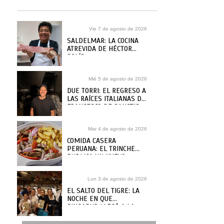
Vie 7 de agosto de 2026
SALDELMAR: LA COCINA
ATREVIDA DE HÉCTOR
SOLÍS
Mié 5 de agosto de 2026
DUE TORRI: EL REGRESO A
LAS RAÍCES ITALIANAS DE
FRANCESCO DE SANCTIS
Mar 4 de agosto de 2026
COMIDA CASERA
PERUANA: EL TRINCHE
PUBLICA UN NUEVO
RECETARIO, ¿DÓNDE
COMPRARLO?
Lun 3 de agosto de 2026
EL SALTO DEL TIGRE: LA
NOCHE EN QUE
SINGAPUR LLEGÓ A LA
MAR