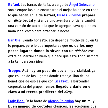
Rafael
. Las barras de Rafa, a cargo de
Ángel Solórzano
,
son siempre las que encuentran el mejor balance en todo
lo que hacen. En
la de Rafael,
Ulises Pinillos
prepara
un
dirty
brutal
y, si anda uno aventurero, tiene también
una versión de autor a la que le agregan cava que no es
mala idea, como para arrancar la noche.
Bar Olé.
Siendo honesto, acá depende mucho de quién te
lo prepare, pero lo que importa es que
es de los muy
pocos lugares donde lo sirven con un
sidebar
, ese
extra de Martini en hielo que hace que esté todo siempre
a la temperatura ideal.
Troppo.
Acá hay un poco de obvia imparcialidad
, ya
que es uno de los lugares donde trabajo. Uno de los
beneficios de eso es que con
Lizz Díaz
, la bartender
corporativa del grupo,
hemos llegado a darle en el
clavo a mi receta predilecta del
dirty
.
Lady Bee.
En la barra de
Alonso Palomino
hay un muy
buen manejo de c
ó
cteles clásicos
, las aceitunas que