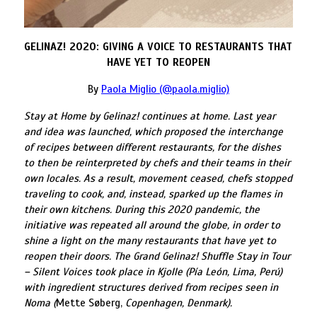
GELINAZ! 2020: GIVING A VOICE TO RESTAURANTS THAT
HAVE YET TO REOPEN
By
Paola Miglio (@paola.miglio)
Stay at Home by Gelinaz! continues at home. Last year
and idea was launched, which proposed the interchange
of recipes between different restaurants, for the dishes
to then be reinterpreted by chefs and their teams in their
own locales. As a result, movement ceased, chefs stopped
traveling to cook, and, instead, sparked up the flames in
their own kitchens. During this 2020 pandemic, the
initiative was repeated all around the globe, in order to
shine a light on the many restaurants that have yet to
reopen their doors. The Grand Gelinaz! Shuffle Stay in Tour
– Silent Voices took place in Kjolle (Pía León, Lima, Perú)
with ingredient structures derived from recipes seen in
Noma (
Mette Søberg,
Copenhagen, Denmark).