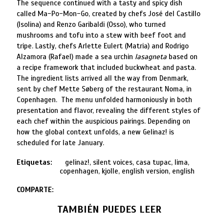
The sequence continued with a tasty and spicy dish
called Ma-Po-Mon-Go, created by chefs José del Castillo
(Isolina) and Renzo Garibaldi (Osso), who turned
mushrooms and tofu into a stew with beef foot and
tripe. Lastly, chefs Arlette Eulert (Matria) and Rodrigo
Alzamora (Rafael) made a sea urchin
lasagneta
based on
a recipe framework that included buckwheat and pasta.
The ingredient lists arrived all the way from Denmark,
sent by chef Mette Søberg of the restaurant Noma, in
Copenhagen. The menu unfolded harmoniously in both
presentation and flavor, revealing the different styles of
each chef within the auspicious pairings. Depending on
how the global context unfolds, a new Gelinaz! is
scheduled for late January.
Etiquetas:
gelinaz!, silent voices, casa tupac, lima,
copenhagen, kjolle, english version, english
COMPARTE:
TAMBIÉN PUEDES LEER