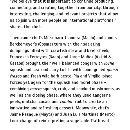
“We believe that it is important to continue producing,
connecting, and creating together from our city, through
interesting, challenging, and relevant projects that allow
us to join with more people on international platforms,”
shared the chefs.
Then came chefs Mitsuharu Tsumura (Maido) and James
Berckemeyer’s (Cosme) turn with their satiating
dumplings filled with crawfish stew and beef cheek;
Francesca Ferreyros (Baan) and Jorge Muñoz (Astrid &
Gastón) brought their well-balanced conger with
loche
squash and seafood curry to life with some grilled
queso
fresco
and fresh wild herb pesto; Pia and Virgilio joined
forces yet again for the squash and morel phase –
combining
macre
squash, crab, and smoked mushrooms, as
well as the closing phase, where they used tangerine
peels, matcha, cacao, and
tumbo
fruit to create an
innovative and refreshing dessert. Meanwhile, chefs
Jaime Pesaque (Mayta) and Juan Luis Martínez (Mérito)
took charge of reinterpreting a vegetable flatbread.