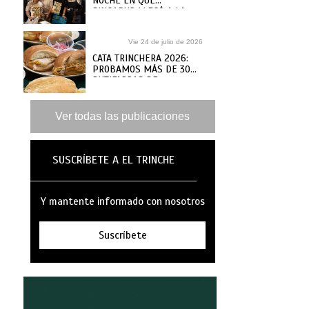
NOCHE EN QUE
SINGAPUR LLEGÓ A LA
MAR
Vie 24 de julio de 2026
CATA TRINCHERA 2026:
PROBAMOS MÁS DE 30
BUTIFARRAS DE
SANGUCHERÍAS Y CAFÉS
DE ANTAÑO PARA ELEGIR
LAS MEJORES
Ver todas las publicaciones
SUSCRÍBETE A EL TRINCHE
Y mantente informado con nosotros
Suscríbete