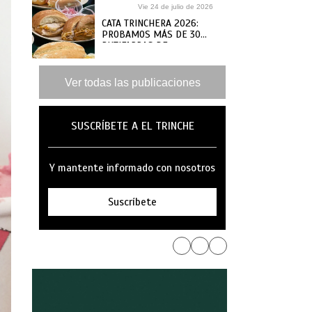
Vie 24 de julio de 2026
CATA TRINCHERA 2026:
PROBAMOS MÁS DE 30
BUTIFARRAS DE
SANGUCHERÍAS Y CAFÉS
DE ANTAÑO PARA ELEGIR
LAS MEJORES
Ver todas las publicaciones
SUSCRÍBETE A EL TRINCHE
Y mantente informado con nosotros
Suscríbete