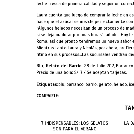
leche fresca de primera calidad y seguir un correc
Laura cuenta que luego de comprar la leche en est
hace que el azúcar se mezcle perfectamente con la
“Algunos helados necesitan de un proceso de madu
si se deja madurar por unas horas”, añade. Hoy l
Roma, así que pronto tendremos un nuevo sabor en
Mientras tanto Laura y Nicolás, por ahora, prefie
ritmo en sus procesos…Las sucursales vendrán de
Blu, Gelato del Barrio.
28 de Julio 202, Barranco 
Precio de una bola: S/. 7 / Se aceptan tarjetas.
Etiquetas:
blu, barranco, barrio, gelato, helado, i
COMPARTE:
TA
7 INDISPENSABLES: LOS GELATOS
LA D
SON PARA EL VERANO