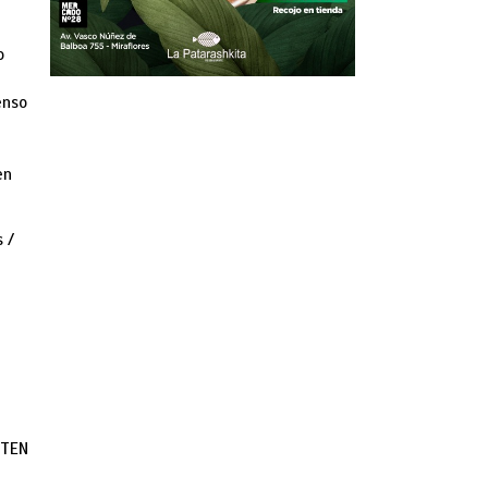
o
enso
en
 /
UTEN