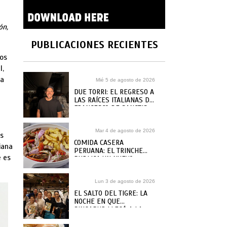
ón,
PUBLICACIONES RECIENTES
los
l,
ía
Mié 5 de agosto de 2026
DUE TORRI: EL REGRESO A
LAS RAÍCES ITALIANAS DE
FRANCESCO DE SANCTIS
Mar 4 de agosto de 2026
os
COMIDA CASERA
iana
PERUANA: EL TRINCHE
e es
PUBLICA UN NUEVO
RECETARIO, ¿DÓNDE
COMPRARLO?
Lun 3 de agosto de 2026
EL SALTO DEL TIGRE: LA
NOCHE EN QUE
SINGAPUR LLEGÓ A LA
MAR