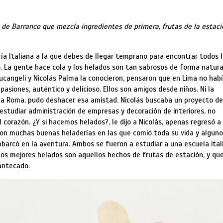
de Barranco que mezcla ingredientes de primera, frutas de la estaci
ía Italiana a la que debes de llegar temprano para encontrar todos 
 La gente hace cola y los helados son tan sabrosos de forma natura
ucangeli y Nicolás Palma la conocieron, pensaron que en Lima no hab
asiones, auténtico y delicioso. Ellos son amigos desde niños. Ni la
vir a Roma, pudo deshacer esa amistad. Nicolás buscaba un proyecto de
 estudiar administración de empresas y decoración de interiores, no
l corazón. ¿Y si hacemos helados?, le dijo a Nicolás, apenas regresó a
on muchas buenas heladerías en las que comió toda su vida y algun
arcó en la aventura. Ambos se fueron a estudiar a una escuela ital
os mejores helados son aquellos hechos de frutas de estación, y qu
antecado.