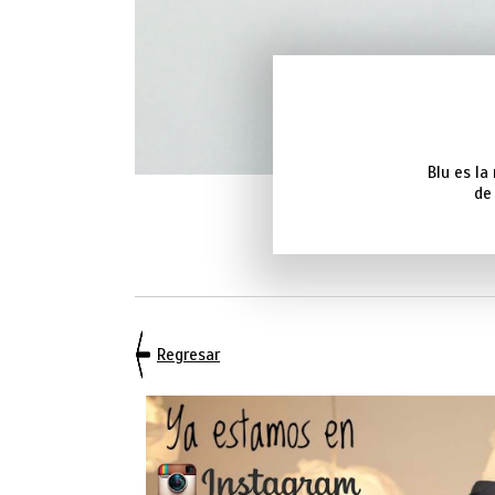
Blu es l
de
Regresar