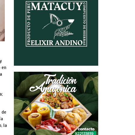
y
o en
da
a;
l de
ía
, la