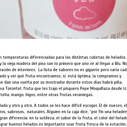
 temperaturas diferenciadas para las distintas cubetas de helados 
 la vieja madera del piso son lo primero que uno ve al llegar a Blu. N
ción de interiores. La lista de sabores no es gigante pero varía ca
cado y ver qué fruta encontramos, si está óptima, la compramos y
 se dan una vuelta por su mostrador durante estos días habrá piña,
uva Torontel, fruta que les trajo el pisquero Pepe Moquillaza desde Ic
atella, mango, higos, entre otras frutas veraniegas.
do y otro y otro. A todos se les hace difícil escoger. El de nueces, e
os, sabrosos, naturales. Alguien en la caja dice, “por fin una helader
an diferencia: en la sutileza, el sabor de la fruta, el color del helado
lograr buenos helados es importante usar fruta fresca de la estación,