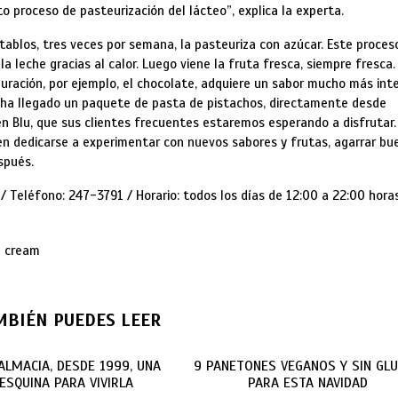
to proceso de pasteurización del lácteo”, explica la experta.
ablos, tres veces por semana, la pasteuriza con azúcar. Este proces
 leche gracias al calor. Luego viene la fruta fresca, siempre fresca.
ración, por ejemplo, el chocolate, adquiere un sabor mucho más int
e ha llegado un paquete de pasta de pistachos, directamente desde
 Blu, que sus clientes frecuentes estaremos esperando a disfrutar.
ren dedicarse a experimentar con nuevos sabores y frutas, agarrar bu
spués.
/ Teléfono: 247-3791 / Horario: todos los días de 12:00 a 22:00 horas
ce cream
MBIÉN PUEDES LEER
ALMACIA, DESDE 1999, UNA
9 PANETONES VEGANOS Y SIN GL
ESQUINA PARA VIVIRLA
PARA ESTA NAVIDAD