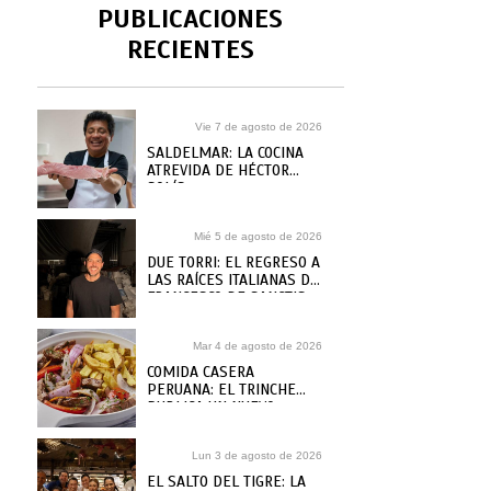
PUBLICACIONES
RECIENTES
Vie 7 de agosto de 2026
SALDELMAR: LA COCINA
ATREVIDA DE HÉCTOR
SOLÍS
Mié 5 de agosto de 2026
DUE TORRI: EL REGRESO A
LAS RAÍCES ITALIANAS DE
FRANCESCO DE SANCTIS
Mar 4 de agosto de 2026
COMIDA CASERA
PERUANA: EL TRINCHE
PUBLICA UN NUEVO
RECETARIO, ¿DÓNDE
COMPRARLO?
Lun 3 de agosto de 2026
EL SALTO DEL TIGRE: LA