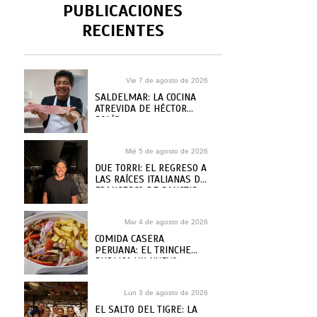
PUBLICACIONES
RECIENTES
Vie 7 de agosto de 2026
SALDELMAR: LA COCINA
ATREVIDA DE HÉCTOR
SOLÍS
Mié 5 de agosto de 2026
DUE TORRI: EL REGRESO A
LAS RAÍCES ITALIANAS DE
FRANCESCO DE SANCTIS
Mar 4 de agosto de 2026
COMIDA CASERA
PERUANA: EL TRINCHE
PUBLICA UN NUEVO
RECETARIO, ¿DÓNDE
COMPRARLO?
Lun 3 de agosto de 2026
EL SALTO DEL TIGRE: LA