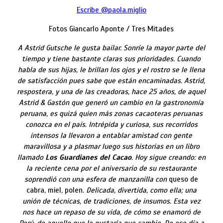
Escribe @paola.miglio
Fotos Giancarlo Aponte / Tres Mitades
A Astrid Gutsche le gusta bailar. Sonríe la mayor parte del
tiempo y tiene bastante claras sus prioridades. Cuando
habla de sus hijas, le brillan los ojos y el rostro se le llena
de satisfacción pues sabe que están encaminadas. Astrid,
respostera, y una de las creadoras, hace 25 años, de aquel
Astrid & Gastón que generó un cambio en la gastronomía
peruana, es quizá quien más zonas cacaoteras peruanas
conozca en el país. Intrépida y curiosa, sus recorridos
intensos la llevaron a entablar amistad con gente
maravillosa y a plasmar luego sus historias en un libro
llamado
Los Guardianes del Cacao
. Hoy sigue creando: en
la reciente cena por el aniversario de su restaurante
soprendió con una esfera de manzanilla con
queso de
cabra, miel, polen
. Delicada, divertida, como ella; una
unión de técnicas, de tradiciones, de insumos. Esta vez
nos hace un repaso de su vida, de cómo se enamoró de
Perú, de aquello que le gustaría que cambie. De ese día a