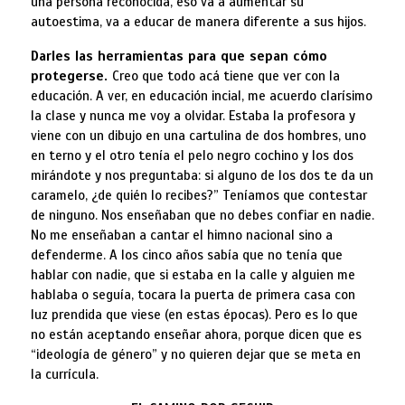
una persona reconocida, eso va a aumentar su
autoestima, va a educar de manera diferente a sus hijos.
Darles las herramientas para que sepan cómo
protegerse.
Creo que todo acá tiene que ver con la
educación. A ver, en educación incial, me acuerdo clarísimo
la clase y nunca me voy a olvidar. Estaba la profesora y
viene con un dibujo en una cartulina de dos hombres, uno
en terno y el otro tenía el pelo negro cochino y los dos
mirándote y nos preguntaba: si alguno de los dos te da un
caramelo, ¿de quién lo recibes?” Teníamos que contestar
de ninguno. Nos enseñaban que no debes confiar en nadie.
No me enseñaban a cantar el himno nacional sino a
defenderme. A los cinco años sabía que no tenía que
hablar con nadie, que si estaba en la calle y alguien me
hablaba o seguía, tocara la puerta de primera casa con
luz prendida que viese (en estas épocas). Pero es lo que
no están aceptando enseñar ahora, porque dicen que es
“ideología de género” y no quieren dejar que se meta en
la currícula.