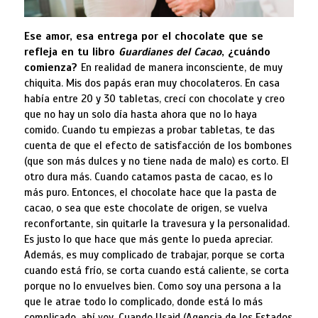
Ese amor, esa entrega por el chocolate que se
refleja en tu libro
Guardianes del Cacao
, ¿cuándo
comienza?
En realidad de manera inconsciente, de muy
chiquita. Mis dos papás eran muy chocolateros. En casa
había entre 20 y 30 tabletas, crecí con chocolate y creo
que no hay un solo día hasta ahora que no lo haya
comido. Cuando tu empiezas a probar tabletas, te das
cuenta de que el efecto de satisfacción de los bombones
(que son más dulces y no tiene nada de malo) es corto. El
otro dura más. Cuando catamos pasta de cacao, es lo
más puro. Entonces, el chocolate hace que la pasta de
cacao, o sea que este chocolate de origen, se vuelva
reconfortante, sin quitarle la travesura y la personalidad.
Es justo lo que hace que más gente lo pueda apreciar.
Además, es muy complicado de trabajar, porque se corta
cuando está frío, se corta cuando está caliente, se corta
porque no lo envuelves bien. Como soy una persona a la
que le atrae todo lo complicado, donde está lo más
complicado, ahí voy. Cuando Usaid (Agencia de los Estados