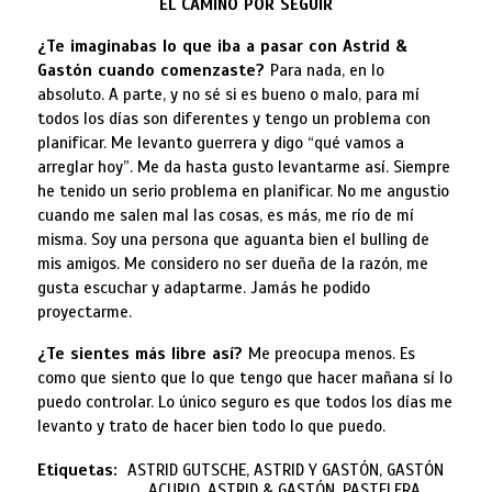
EL CAMINO POR SEGUIR
¿Te imaginabas lo que iba a pasar con Astrid &
Gastón cuando comenzaste?
Para nada, en lo
absoluto. A parte, y no sé si es bueno o malo, para mí
todos los días son diferentes y tengo un problema con
planificar. Me levanto guerrera y digo “qué vamos a
arreglar hoy”. Me da hasta gusto levantarme así. Siempre
he tenido un serio problema en planificar. No me angustio
cuando me salen mal las cosas, es más, me río de mí
misma. Soy una persona que aguanta bien el bulling de
mis amigos. Me considero no ser dueña de la razón, me
gusta escuchar y adaptarme. Jamás he podido
proyectarme.
¿Te sientes más libre así?
Me preocupa menos. Es
como que siento que lo que tengo que hacer mañana sí lo
puedo controlar. Lo único seguro es que todos los días me
levanto y trato de hacer bien todo lo que puedo.
Etiquetas:
ASTRID GUTSCHE, ASTRID Y GASTÓN, GASTÓN
ACURIO, ASTRID & GASTÓN, PASTELERA,