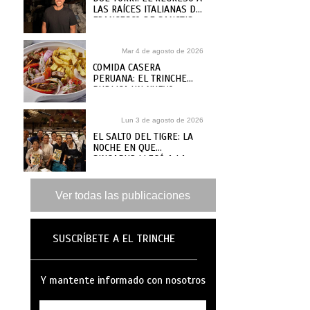
LAS RAÍCES ITALIANAS DE
FRANCESCO DE SANCTIS
Mar 4 de agosto de 2026
COMIDA CASERA
PERUANA: EL TRINCHE
PUBLICA UN NUEVO
RECETARIO, ¿DÓNDE
COMPRARLO?
Lun 3 de agosto de 2026
EL SALTO DEL TIGRE: LA
NOCHE EN QUE
SINGAPUR LLEGÓ A LA
MAR
Ver todas las publicaciones
SUSCRÍBETE A EL TRINCHE
Y mantente informado con nosotros