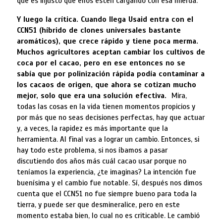
que es injusto que ellos estén cargando con esa mierda.
Y luego la crítica. Cuando llega Usaid entra con el
CCN51 (
híbrido de clones universales bastante
aromáticos), que crece rápido y tiene poca merma.
Muchos agricultores aceptan cambiar los cultivos de
coca por el cacao, pero en ese entonces no se
sabía que por polinización rápida podía contaminar a
los cacaos de origen, que ahora se cotizan mucho
mejor, solo que era una solución efectiva.
Mira,
todas las cosas en la vida tienen momentos propicios y
por más que no seas decisiones perfectas, hay que actuar
y, a veces, la rapidez es más importante que la
herramienta. Al final vas a lograr un cambio. Entonces, si
hay todo este problema, si nos íbamos a pasar
discutiendo dos años más cuál cacao usar porque no
teníamos la experiencia, ¿te imaginas? La intención fue
buenísima y el cambio fue notable. Sí, después nos dimos
cuenta que el CCN51 no fue siempre bueno para toda la
tierra, y puede ser que desmineralice, pero en este
momento estaba bien, lo cual no es criticable. Le cambió