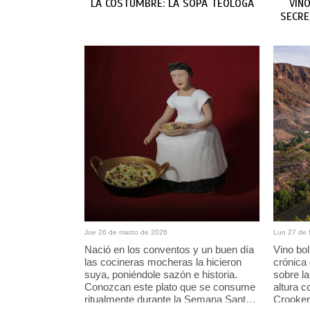
LA COSTUMBRE: LA SOPA TEÓLOGA
VIN
SECRE
Por: Sonaly Tuesta
Por: Juver 
Jue 26 de marzo de 2026
Lun 27 de 
Nació en los conventos y un buen día
Vino bol
las cocineras mocheras la hicieron
crónica
suya, poniéndole sazón e historia.
sobre la
Conozcan este plato que se consume
altura c
ritualmente durante la Semana Santa
Crooker