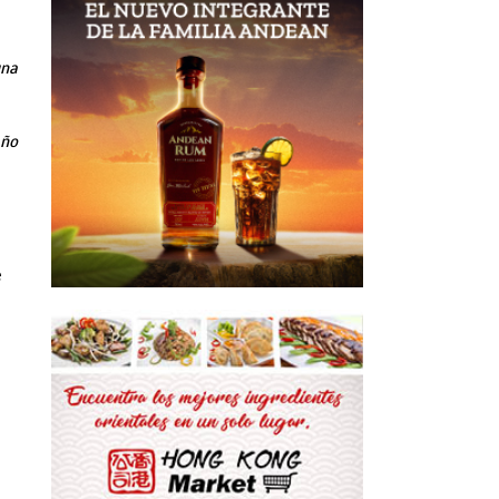
una
año
e