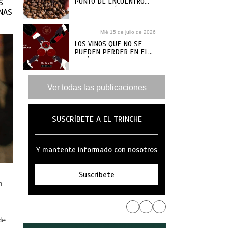
PUNTO DE ENCUENTRO
S
PARA EL CAFÉ DE
ENAS
ESPECIALIDAD
Mié 15 de julio de 2026
LOS VINOS QUE NO SE
PUEDEN PERDER EN EL
SALÓN DEL VINO
PERUANO 2026
Ver todas las publicaciones
SUSCRÍBETE A EL TRINCHE
Y mantente informado con nosotros
Suscríbete
n
de