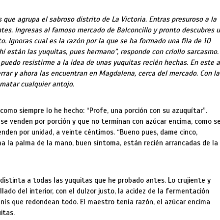
 que agrupa el sabroso distrito de La Victoria. Entras presuroso a la
tes. Ingresas al famoso mercado de Balconcillo y pronto descubres 
 Ignoras cual es la razón por la que se ha formado una fila de 10
hí están las yuquitas, pues hermano”, responde con criollo sarcasmo.
puedo resistirme a la idea de unas yuquitas recién hechas. En este 
rrar y ahora las encuentran en Magdalena, cerca del mercado. Con la
matar cualquier antojo.
 como siempre lo he hecho: “Profe, una porción con su azuquítar”.
e venden por porción y que no terminan con azúcar encima, como s
en por unidad, a veinte céntimos. “Bueno pues, dame cinco,
a la palma de la mano, buen síntoma, están recién arrancadas de la
istinta a todas las yuquitas que he probado antes. Lo crujiente y
lado del interior, con el dulzor justo, la acidez de la fermentación
anís que redondean todo. El maestro tenía razón, el azúcar encima
itas.