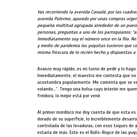
Vas recorriendo la avenida Canadá, por las cuadras
avenida Palermo, apurado por unas compras urgen
pequeña multitud agrupada alrededor de un puesto.
personas, preguntas a uno de los parroquianos: “a
Inmediatamente soy el número once en la fila. No 
y medio de pandemia las yuquitas tuvieron que ce
misma frescura de lo recién hecho y dispuestas a 
Avanzo muy rápido, es mi turno de pedir y lo hago
Inmediatamente, el maestro me contesta que no s
acostumbra popularmente. Me comenta que se vend
volando…”. Tengo una bolsa cuyo interior me quem
freidora, lo mejor está por venir.
Al primer mordisco me doy cuenta de que esta es d
dorado de su superficie, lo increíblemente desarrol
controlada de las levaduras, con esos toques de 
estaría de más. Este es el Rolls-Royce de las yuqu