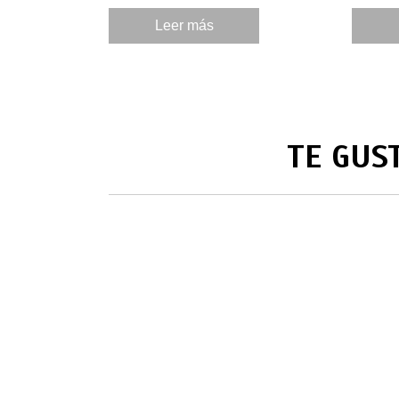
de Moche, en Trujillo, La Libertad.
Leer más
TE GUS