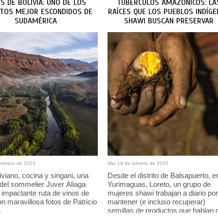
OS DE BOLIVIA: UNO DE LOS
TUBÉRCULOS AMAZÓNICOS: LA
TOS MEJOR ESCONDIDOS DE
RAÍCES QUE LOS PUEBLOS INDÍG
SUDAMÉRICA
SHAWI BUSCAN PRESERVAR
Aliaga
Por: Mater
febrero de 2023
Mar 18 de febrero de 2025
iviano, cocina y singani, una
Desde el distrito de Balsapuerto, e
 del sommelier Juver Aliaga
Yurimaguas, Loreto, un grupo de
 impactante ruta de vinos de
mujeres shawi trabajan a diario por
on maravillosa fotos de Patricio
mantener (e incluso recuperar)
.
semillas de productos que hablan 