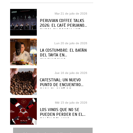
Mar 21 de julio de 2026
PERUVIAN COFFEE TALKS
2026: EL CAFÉ PERUANO
BUSCA SU PROPIA VOZ
Lun 20 de julio de 2026
LA COSTUMBRE: EL BATÁN
DEL TAYTA EN
CHACHAPOYAS
Jue 16 de julio de 2026
CAFESTIVAL: UN NUEVO
PUNTO DE ENCUENTRO
PARA EL CAFÉ DE
ESPECIALIDAD
Mié 15 de julio de 2026
LOS VINOS QUE NO SE
PUEDEN PERDER EN EL
SALÓN DEL VINO
PERUANO 2026