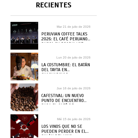
RECIENTES
Mar 21 de julio de 2026
PERUVIAN COFFEE TALKS
2026: EL CAFÉ PERUANO
BUSCA SU PROPIA VOZ
Lun 20 de julio de 2026
LA COSTUMBRE: EL BATÁN
DEL TAYTA EN
CHACHAPOYAS
Jue 16 de julio de 2026
CAFESTIVAL: UN NUEVO
PUNTO DE ENCUENTRO
PARA EL CAFÉ DE
ESPECIALIDAD
Mié 15 de julio de 2026
LOS VINOS QUE NO SE
PUEDEN PERDER EN EL
SALÓN DEL VINO