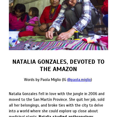
NATALIA GONZALES, DEVOTED TO
THE AMAZON
Words by Paola Miglio (IG
@paola.miglio
)
Natalia Gonzales fell in love with the jungle in 2006 and
moved to the San Martín Province. She quit her job, sold
all her belongings, and broke ties with the city to delve
into a world where she could explore up close about
medicinal plants.
Natalia studied anthropology,