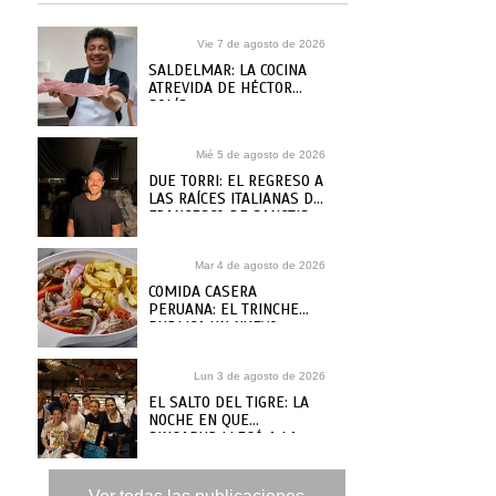
Vie 7 de agosto de 2026
SALDELMAR: LA COCINA
ATREVIDA DE HÉCTOR
SOLÍS
Mié 5 de agosto de 2026
DUE TORRI: EL REGRESO A
LAS RAÍCES ITALIANAS DE
FRANCESCO DE SANCTIS
Mar 4 de agosto de 2026
COMIDA CASERA
PERUANA: EL TRINCHE
PUBLICA UN NUEVO
RECETARIO, ¿DÓNDE
COMPRARLO?
Lun 3 de agosto de 2026
EL SALTO DEL TIGRE: LA
NOCHE EN QUE
SINGAPUR LLEGÓ A LA
MAR